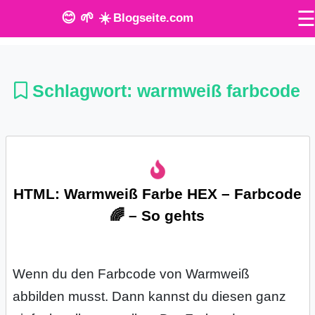
😊 🌱 ☀️
Blogseite.com
O
n
Schlagwort:
warmweiß farbcode
l
i
n
HTML: Warmweiß Farbe HEX – Farbcode
e
🌈 – So gehts
T
o
Wenn du den Farbcode von Warmweiß
o
abbilden musst. Dann kannst du diesen ganz
l