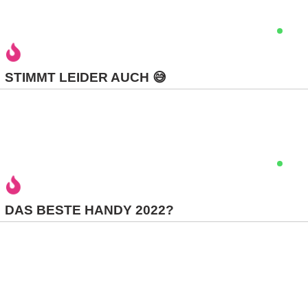
C
o
STIMMT LEIDER AUCH 😅
m
p
u
t
e
DAS BESTE HANDY 2022?
r
C