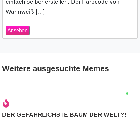
einfach selber erstellen. Der Farbcode von
s
Warmweiß […]
Ansehen
S
h
o
Weitere ausgesuchte Memes
r
t
c
u
DER GEFÄHRLICHSTE BAUM DER WELT?!
t
s