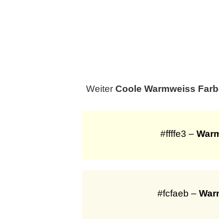
Weiter
Coole Warmweiss Far
#ffffe3 –
Warm
#fcfaeb –
War