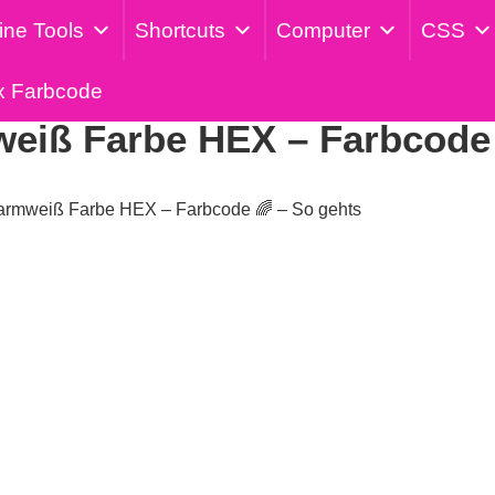
ine Tools
Shortcuts
Computer
CSS
Veröffentlicht am: 17. März 2024
x Farbcode
iß Farbe HEX – Farbcode 
rmweiß Farbe HEX – Farbcode 🌈 – So gehts