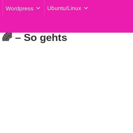
Ubuntu/Linux
Wordpress
🌈 – So gehts