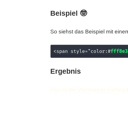
Beispiel 🤓
So siehst das Beispiel mit eine
<span style="color:#
fff8e3
Ergebnis
Das ist der Warmweiss Farbco