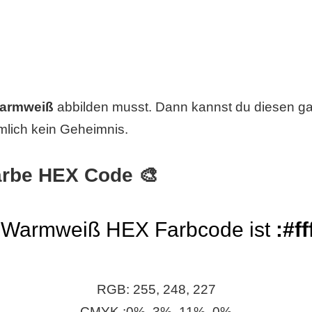
Warmweiß
abbilden musst. Dann kannst du diesen gan
lich kein Geheimnis.
rbe HEX Code 🎨
 Warmweiß HEX Farbcode ist
:#f
RGB: 255, 248, 227
CMYK :0%, 3%, 11%, 0%