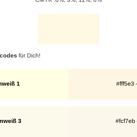
bcodes
für Dich!
weiß 1
#fff5e3
mweiß 3
#fcf7eb