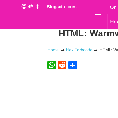
😊 🌱 ☀️
Blogseite.com
Onl
☰
He
HTML: Warmwe
Home
➡️
Hex Farbcode
➡️ HTML: Wa
WhatsApp
Reddit
Teilen