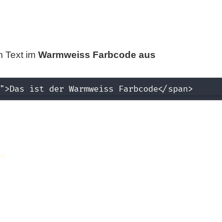
m Text im
Warmweiss Farbcode aus
">Das ist der Warmweiss Farbcode</span>
de