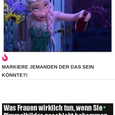
/
L
i
n
u
x
MARKIERE JEMANDEN DER DAS SEIN
H
KÖNNTE?!
e
x
F
a