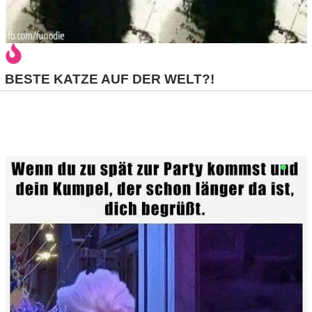
S
S
BESTE KATZE AUF DER WELT?!
Wordpress
U
b
u
n
t
u