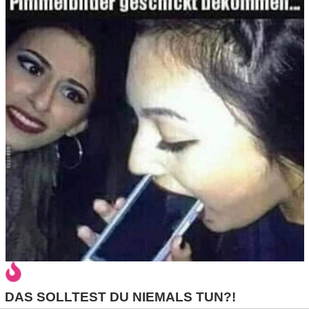
r
b
c
o
d
e
DAS SOLLTEST DU NIEMALS TUN?!