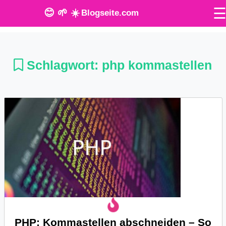
😊 🌱 ☀️
Blogseite.com
O
n
Schlagwort:
php kommastellen
l
i
n
e
T
o
o
l
PHP: Kommastellen abschneiden – So