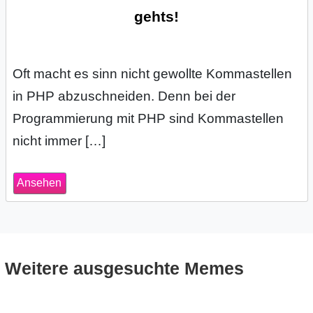
gehts!
s
Oft macht es sinn nicht gewollte Kommastellen
S
in PHP abzuschneiden. Denn bei der
h
Programmierung mit PHP sind Kommastellen
o
nicht immer […]
r
Ansehen
t
c
u
Weitere ausgesuchte Memes
t
s