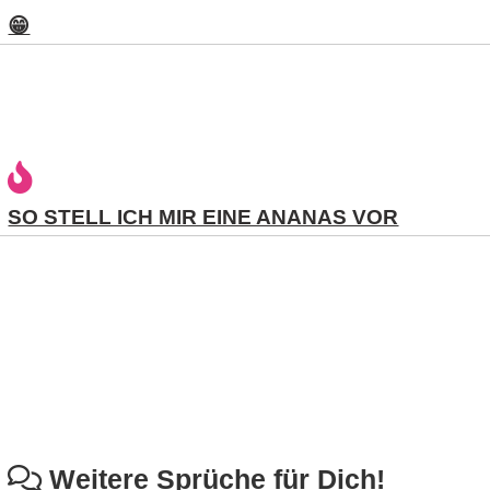
😁
C
o
m
p
SO STELL ICH MIR EINE ANANAS VOR
u
t
e
r
C
Weitere Sprüche für Dich!