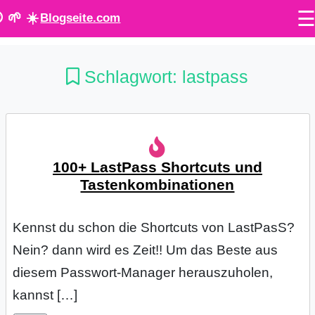
 🌱 ☀️
Blogseite.com
O
Schlagwort:
lastpass
n
l
i
100+ LastPass Shortcuts und
n
Tastenkombinationen
e
T
Kennst du schon die Shortcuts von LastPasS?
Nein? dann wird es Zeit!! Um das Beste aus
o
diesem Passwort-Manager herauszuholen,
o
kannst […]
l