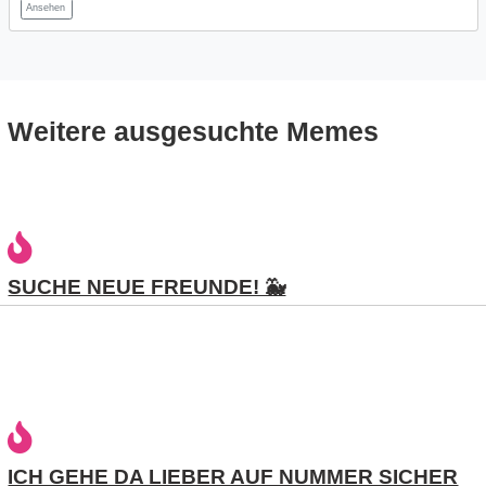
Ansehen
s
S
Weitere ausgesuchte Memes
h
o
r
SUCHE NEUE FREUNDE! 🐳
t
c
u
t
s
ICH GEHE DA LIEBER AUF NUMMER SICHER