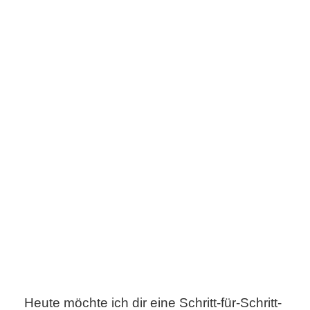
s
S
h
o
r
t
c
u
t
s
Heute möchte ich dir eine Schritt-für-Schritt-