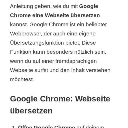
Anleitung geben, wie du mit
Google
Chrome eine Webseite übersetzen
C
kannst. Google Chrome ist ein beliebter
o
Webbrowser, der auch eine eigene
m
Übersetzungsfunktion bietet. Diese
Funktion kann besonders nützlich sein,
p
wenn du auf einer fremdsprachigen
u
Webseite surfst und den Inhalt verstehen
t
möchtest.
e
Google Chrome: Webseite
r
übersetzen
C
Öffne Google Chrome
auf deinem