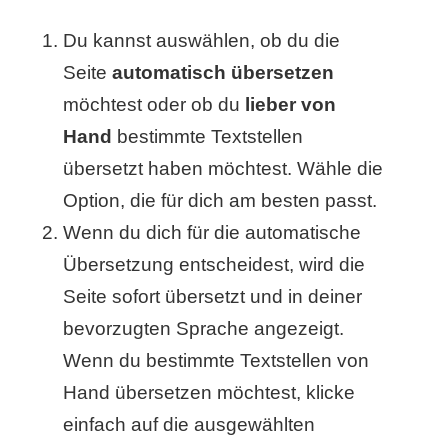
/
Du kannst auswählen, ob du die
L
Seite
automatisch übersetzen
i
möchtest oder ob du
lieber von
n
Hand
bestimmte Textstellen
u
übersetzt haben möchtest. Wähle die
Option, die für dich am besten passt.
x
Wenn du dich für die automatische
Übersetzung entscheidest, wird die
H
Seite sofort übersetzt und in deiner
e
bevorzugten Sprache angezeigt.
Wenn du bestimmte Textstellen von
x
Hand übersetzen möchtest, klicke
F
einfach auf die ausgewählten
a