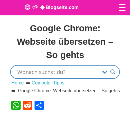
☰
😊 🌱 ☀️
Blogseite.com
Veröffentlicht am: 17. April 2024
O
Google Chrome:
n
Webseite übersetzen –
l
So gehts
i
n
e
Home
➡️
Computer Tipps
➡️ Google Chrome: Webseite übersetzen – So gehts
T
WhatsApp
Reddit
Teilen
o
o
l