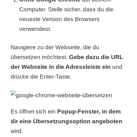
S
Computer. Stelle sicher, dass du die
S
neueste Version des Browsers
verwendest.
Wordpress
Navigiere zu der Webseite, die du
übersetzen möchtest.
Gebe dazu die URL
U
der Webseite in die Adressleiste ein
und
drücke die Enter-Taste.
b
u
n
Es öffnet sich ein
Popup-Fenster, in dem
t
dir eine Übersetzungsoption angeboten
u
wird.