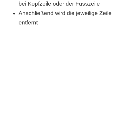
bei Kopfzeile oder der Fusszeile
S
Anschließend wird die jeweilige Zeile
S
entfernt
Wordpress
U
b
u
n
t
u