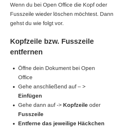
Wenn du bei Open Office die Kopf oder
Fusszeile wieder löschen möchtest. Dann
C
gehst du wie folgt vor.
o
Kopfzeile bzw. Fusszeile
m
entfernen
p
u
Öffne dein Dokument bei Open
t
Office
Gehe anschließend auf – >
e
Einfügen
r
Gehe dann auf ->
Kopfzeile
oder
Fusszeile
C
Entferne das jeweilige Häckchen