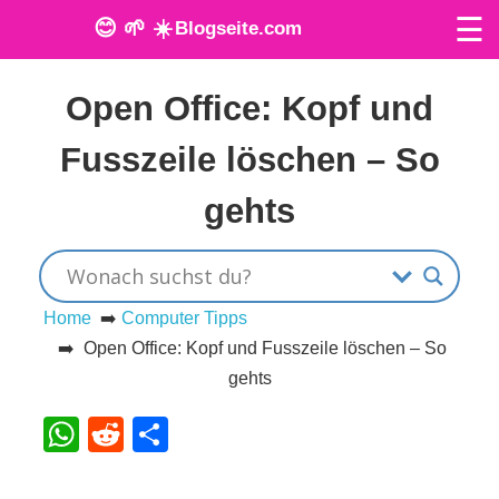
☰
😊 🌱 ☀️
Blogseite.com
Veröffentlicht am: 28. Mai 2024
O
Open Office: Kopf und
n
Fusszeile löschen – So
l
gehts
i
n
e
Home
➡️
Computer Tipps
➡️ Open Office: Kopf und Fusszeile löschen – So
T
gehts
o
WhatsApp
Reddit
Teilen
o
l