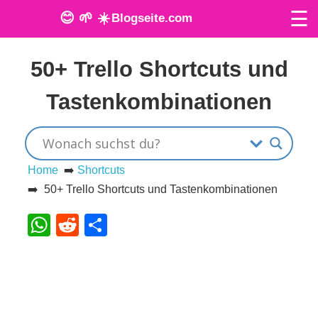
☰
😊 🌱 ☀️
Blogseite.com
Veröffentlicht am: 9. Januar 2024
O
50+ Trello Shortcuts und
n
Tastenkombinationen
l
i
n
Home
➡️
Shortcuts
➡️ 50+ Trello Shortcuts und Tastenkombinationen
e
WhatsApp
Reddit
Teilen
T
o
o
l