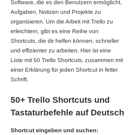
Software, die es den Benutzern ermöglicht,
Aufgaben, Notizen und Projekte zu
C
organisieren. Um die Arbeit mit Trello zu
o
erleichtern, gibt es eine Reihe von
Shortcuts, die dir helfen können, schneller
m
und effizienter zu arbeiten. Hier ist eine
p
Liste mit 50 Trello Shortcuts, zusammen mit
u
einer Erklärung für jeden Shortcut in fetter
t
Schrift.
e
50+ Trello Shortcuts und
r
Tastaturbefehle auf Deutsch
C
Shortcut eingeben und suchen: