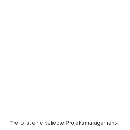
s
S
h
o
r
t
c
u
t
Trello ist eine beliebte Projektmanagement-
s