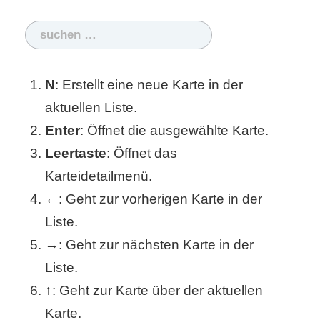
S
Suchen
S
nach:
N
: Erstellt eine neue Karte in der
Wordpress
aktuellen Liste.
Enter
: Öffnet die ausgewählte Karte.
U
Leertaste
: Öffnet das
Karteidetailmenü.
b
←
: Geht zur vorherigen Karte in der
u
Liste.
n
→
: Geht zur nächsten Karte in der
t
Liste.
↑
: Geht zur Karte über der aktuellen
u
Karte.