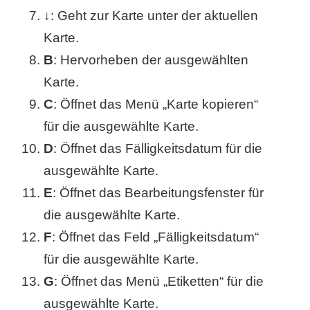
/
↓
: Geht zur Karte unter der aktuellen
L
Karte.
i
B
: Hervorheben der ausgewählten
Karte.
n
C
: Öffnet das Menü „Karte kopieren“
u
für die ausgewählte Karte.
x
D
: Öffnet das Fälligkeitsdatum für die
ausgewählte Karte.
E
: Öffnet das Bearbeitungsfenster für
H
die ausgewählte Karte.
e
F
: Öffnet das Feld „Fälligkeitsdatum“
x
für die ausgewählte Karte.
F
G
: Öffnet das Menü „Etiketten“ für die
ausgewählte Karte.
a