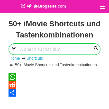
☰
😊 🌱 ☀️
Blogseite.com
Veröffentlicht am: 9. Januar 2024
O
50+ iMovie Shortcuts und
n
Tastenkombinationen
l
i
n
Home
➡️
Shortcuts
➡️ 50+ iMovie Shortcuts und Tastenkombinationen
e
T
WhatsApp
o
Reddit
o
Teilen
l