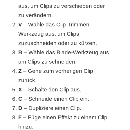
S
aus, um Clips zu verschieben oder
zu verändern.
S
V
– Wähle das Clip-Trimmen-
Werkzeug aus, um Clips
Wordpress
zuzuschneiden oder zu kürzen.
B
– Wähle das Blade-Werkzeug aus,
um Clips zu schneiden.
U
Z
– Gehe zum vorherigen Clip
b
zurück.
u
X
– Schalte den Clip aus.
n
C
– Schneide einen Clip ein.
D
– Dupliziere einen Clip.
t
F
– Füge einen Effekt zu einem Clip
u
hinzu.