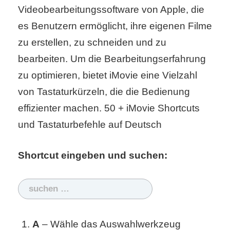
Videobearbeitungssoftware von Apple, die
es Benutzern ermöglicht, ihre eigenen Filme
C
zu erstellen, zu schneiden und zu
o
bearbeiten. Um die Bearbeitungserfahrung
m
zu optimieren, bietet iMovie eine Vielzahl
von Tastaturkürzeln, die die Bedienung
p
effizienter machen. 50 + iMovie Shortcuts
u
und Tastaturbefehle auf Deutsch
t
e
Shortcut eingeben und suchen:
r
Suchen
nach:
C
A
– Wähle das Auswahlwerkzeug