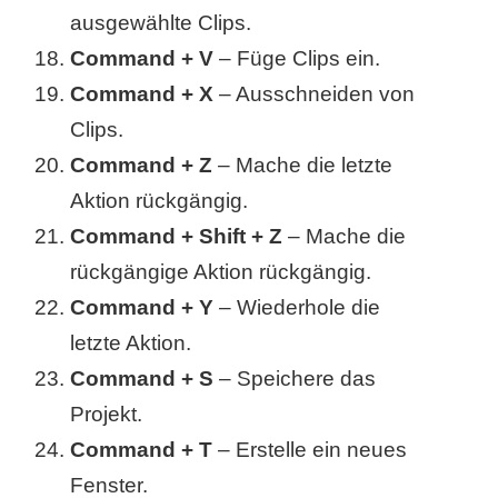
ausgewählte Clips.
r
Command + V
– Füge Clips ein.
b
Command + X
– Ausschneiden von
Clips.
c
Command + Z
– Mache die letzte
o
Aktion rückgängig.
d
Command + Shift + Z
– Mache die
e
rückgängige Aktion rückgängig.
Command + Y
– Wiederhole die
letzte Aktion.
Command + S
– Speichere das
Projekt.
Command + T
– Erstelle ein neues
Fenster.