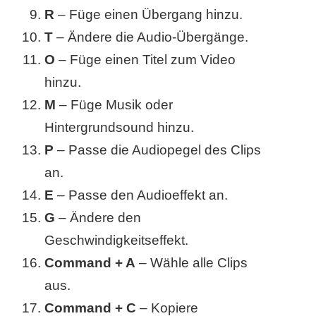
/
R
– Füge einen Übergang hinzu.
L
T
– Ändere die Audio-Übergänge.
O
– Füge einen Titel zum Video
i
hinzu.
n
M
– Füge Musik oder
u
Hintergrundsound hinzu.
x
P
– Passe die Audiopegel des Clips
an.
E
– Passe den Audioeffekt an.
H
G
– Ändere den
e
Geschwindigkeitseffekt.
x
Command + A
– Wähle alle Clips
aus.
F
Command + C
– Kopiere
a