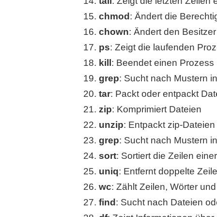
tail
: Zeigt die letzten Zeilen 
chmod
: Ändert die Berecht
chown
: Ändert den Besitzer
ps
: Zeigt die laufenden Pro
kill
: Beendet einen Prozess
grep
: Sucht nach Mustern i
tar
: Packt oder entpackt Dat
zip
: Komprimiert Dateien
unzip
: Entpackt zip-Dateien
grep
: Sucht nach Mustern i
sort
: Sortiert die Zeilen eine
uniq
: Entfernt doppelte Zeil
wc
: Zählt Zeilen, Wörter und
find
: Sucht nach Dateien o