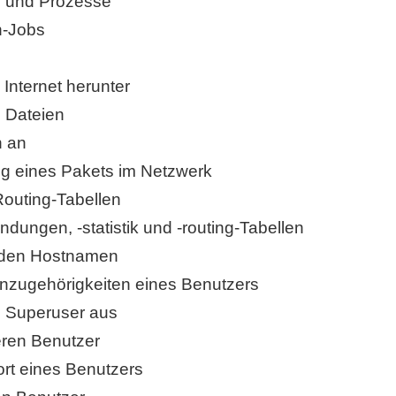
en und Prozesse
n-Jobs
Internet herunter
n Dateien
n an
Weg eines Pakets im Netzwerk
 Routing-Tabellen
ndungen, -statistik und -routing-Tabellen
zt den Hostnamen
enzugehörigkeiten eines Benutzers
ls Superuser aus
eren Benutzer
rt eines Benutzers