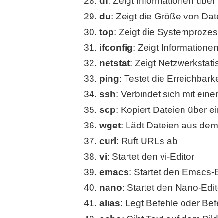
df
: Zeigt Informationen über
du
: Zeigt die Größe von Da
top
: Zeigt die Systemprozes
ifconfig
: Zeigt Informatione
netstat
: Zeigt Netzwerkstati
ping
: Testet die Erreichbar
ssh
: Verbindet sich mit ei
scp
: Kopiert Dateien über e
wget
: Lädt Dateien aus dem 
curl
: Ruft URLs ab
vi
: Startet den vi-Editor
emacs
: Startet den Emacs-E
nano
: Startet den Nano-Edit
alias
: Legt Befehle oder Befe