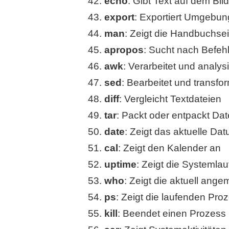
echo
: Gibt Text auf dem Bil
export
: Exportiert Umgebun
man
: Zeigt die Handbuchsei
apropos
: Sucht nach Befe
awk
: Verarbeitet und analys
sed
: Bearbeitet und transfo
diff
: Vergleicht Textdateien
tar
: Packt oder entpackt Dat
date
: Zeigt das aktuelle Da
cal
: Zeigt den Kalender an
uptime
: Zeigt die Systemlau
who
: Zeigt die aktuell ang
ps
: Zeigt die laufenden Pro
kill
: Beendet einen Prozess