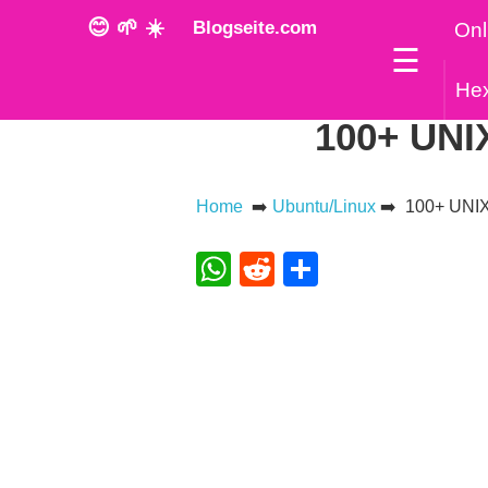
😊 🌱 ☀️
Blogseite.com
Onl
☰
He
100+ UNI
Home
➡️
Ubuntu/Linux
➡️ 100+ UNIX
WhatsApp
Reddit
Teilen