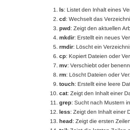
ls
: Listet den Inhalt eines V
cd
: Wechselt das Verzeichn
pwd
: Zeigt den aktuellen Ar
mkdir
: Erstellt ein neues Ve
rmdir
: Löscht ein Verzeichni
cp
: Kopiert Dateien oder Ve
mv
: Verschiebt oder benen
rm
: Löscht Dateien oder Ve
touch
: Erstellt eine leere 
cat
: Zeigt den Inhalt einer D
grep
: Sucht nach Mustern i
less
: Zeigt den Inhalt einer 
head
: Zeigt die ersten Zeile