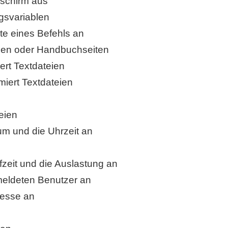
dschirm aus
gsvariablen
te eines Befehls an
hlen oder Handbuchseiten
iert Textdateien
rmiert Textdateien
eien
tum und die Uhrzeit an
fzeit und die Auslastung an
emeldeten Benutzer an
zesse an