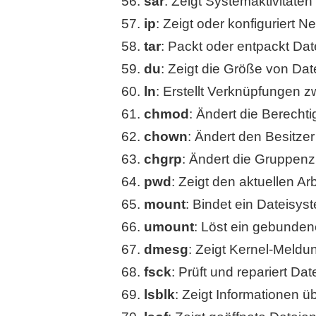
sar
: Zeigt Systemaktivitäten
ip
: Zeigt oder konfiguriert 
tar
: Packt oder entpackt Dat
du
: Zeigt die Größe von Da
ln
: Erstellt Verknüpfungen 
chmod
: Ändert die Berecht
chown
: Ändert den Besitzer
chgrp
: Ändert die Gruppenz
pwd
: Zeigt den aktuellen Ar
mount
: Bindet ein Dateisys
umount
: Löst ein gebunden
dmesg
: Zeigt Kernel-Meldu
fsck
: Prüft und repariert Da
lsblk
: Zeigt Informationen ü