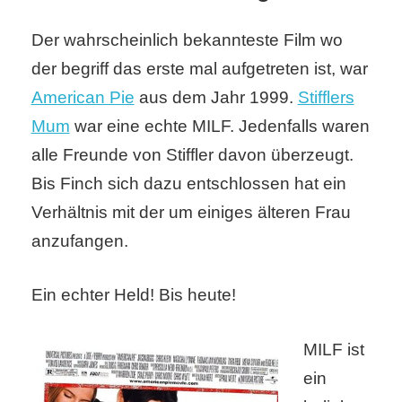
/
Der wahrscheinlich bekannteste Film wo
L
der begriff das erste mal aufgetreten ist, war
i
American Pie
aus dem Jahr 1999.
Stifflers
n
Mum
war eine echte MILF. Jedenfalls waren
u
alle Freunde von Stiffler davon überzeugt.
Bis Finch sich dazu entschlossen hat ein
x
Verhältnis mit der um einiges älteren Frau
anzufangen.
H
e
Ein echter Held! Bis heute!
x
MILF ist
F
ein
a