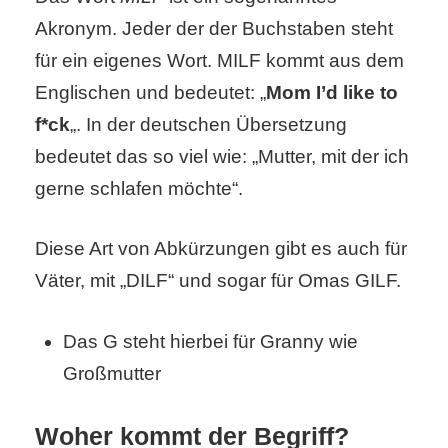
S
Akronym. Jeder der der Buchstaben steht
S
für ein eigenes Wort. MILF kommt aus dem
Englischen und bedeutet: „
Mom I’d like to
f*ck
„. In der deutschen Übersetzung
Wordpress
bedeutet das so viel wie: „Mutter, mit der ich
gerne schlafen möchte“.
U
Diese Art von Abkürzungen gibt es auch für
b
Väter, mit „DILF“ und sogar für Omas GILF.
u
n
Das G steht hierbei für Granny wie
Großmutter
t
u
Woher kommt der Begriff?