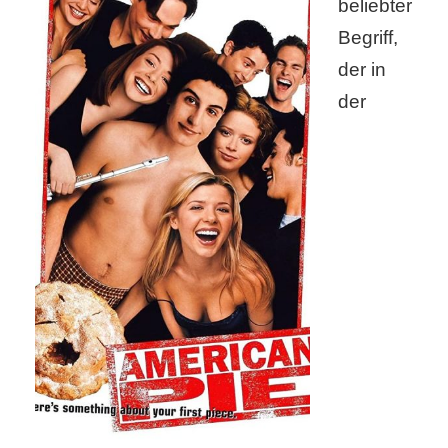
beliebter
Begriff,
r
der in
b
der
c
o
d
e