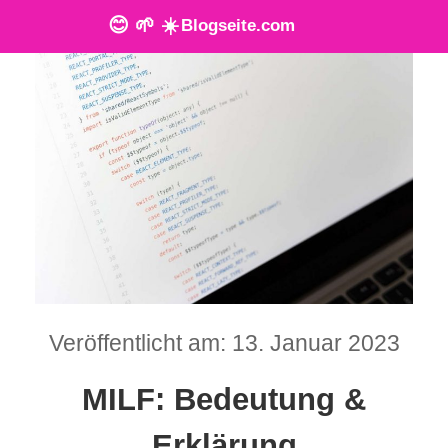
😊 🌱 ☀️
Blogseite.com
O
n
l
i
n
e
T
Veröffentlicht am: 13. Januar 2023
o
MILF: Bedeutung &
o
l
Erklärung