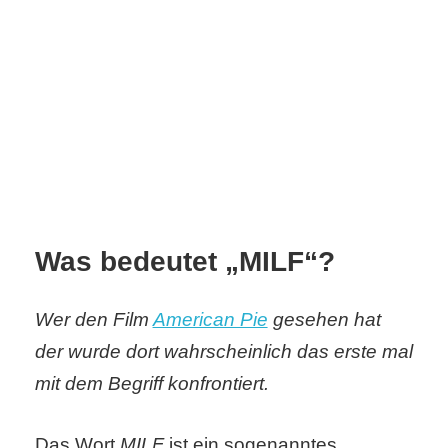
C
o
m
p
u
Was bedeutet „MILF“?
t
e
Wer den Film
American Pie
gesehen hat
r
der wurde dort wahrscheinlich das erste mal
mit dem Begriff konfrontiert.
C
Das Wort
MILF
ist ein sogenanntes