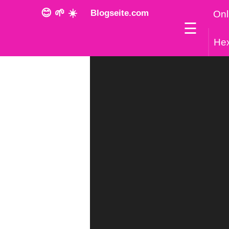
😊 🌱 ☀️
Blogseite.com
Onl
☰
He