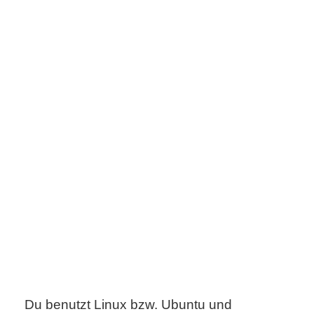
s
S
h
o
r
t
c
u
t
s
Du benutzt Linux bzw. Ubuntu und