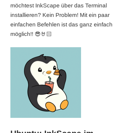
möchtest InkScape über das Terminal
installieren? Kein Problem! Mit ein paar
C
einfachen Befehlen ist das ganz einfach
o
möglich!! 😎🤘🏻
m
p
u
t
e
r
C