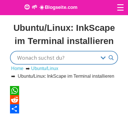
☰
😊 🌱 ☀️
Blogseite.com
Veröffentlicht am: 22. März 2024
O
Ubuntu/Linux: InkScape
n
im Terminal installieren
l
i
n
Home
➡️
Ubuntu/Linux
➡️ Ubuntu/Linux: InkScape im Terminal installieren
e
T
WhatsApp
o
Reddit
o
Teilen
l