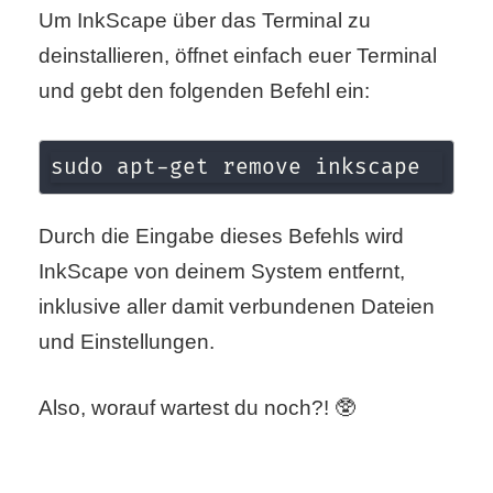
/
Um InkScape über das Terminal zu
L
deinstallieren, öffnet einfach euer Terminal
und gebt den folgenden Befehl ein:
i
n
sudo apt-get remove inkscape
u
x
Durch die Eingabe dieses Befehls wird
InkScape von deinem System entfernt,
inklusive aller damit verbundenen Dateien
H
und Einstellungen.
e
x
Also, worauf wartest du noch?! 🥸
F
a