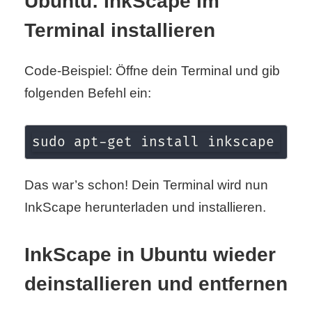
Ubuntu: InkScape im
S
Terminal installieren
S
Code-Beispiel: Öffne dein Terminal und gib
folgenden Befehl ein:
Wordpress
sudo apt-get install inkscape
U
b
Das war’s schon! Dein Terminal wird nun
u
InkScape herunterladen und installieren.
n
InkScape in Ubuntu wieder
t
deinstallieren und entfernen
u