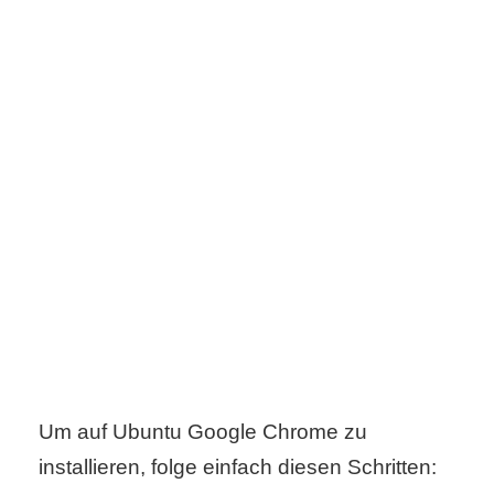
s
S
h
o
r
t
c
u
t
Um auf Ubuntu Google Chrome zu
installieren, folge einfach diesen Schritten:
s