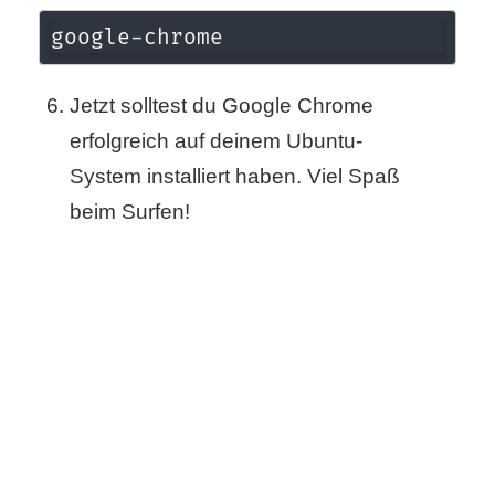
/
google-chrome
L
i
Jetzt solltest du Google Chrome
n
erfolgreich auf deinem Ubuntu-
System installiert haben. Viel Spaß
u
beim Surfen!
x
H
e
x
F
a