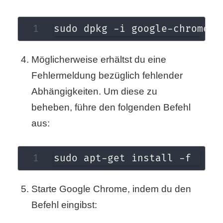
S
S
sudo dpkg -i google-chrome-s
Möglicherweise erhältst du eine
Wordpress
Fehlermeldung bezüglich fehlender
Abhängigkeiten. Um diese zu
U
beheben, führe den folgenden Befehl
aus:
b
u
sudo apt-get install -f
n
t
Starte Google Chrome, indem du den
Befehl eingibst:
u