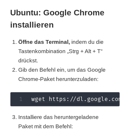
Ubuntu: Google Chrome
C
installieren
o
m
Öffne das Terminal,
indem du die
Tastenkombination „Strg + Alt + T“
p
drückst.
u
Gib den Befehl ein, um das Google
t
Chrome-Paket herunterzuladen:
e
wget https://dl.google.com/l
r
Installiere das heruntergeladene
C
Paket mit dem Befehl: