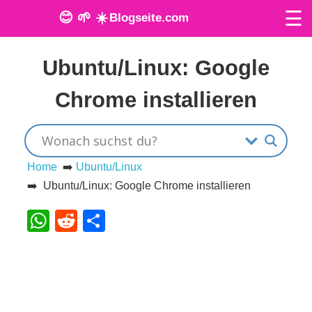
☰
😊 🌱 ☀️
Blogseite.com
Veröffentlicht am: 12. März 2024
O
Ubuntu/Linux: Google
n
Chrome installieren
l
i
n
Home
➡️
Ubuntu/Linux
➡️ Ubuntu/Linux: Google Chrome installieren
e
WhatsApp
Reddit
Teilen
T
o
o
l