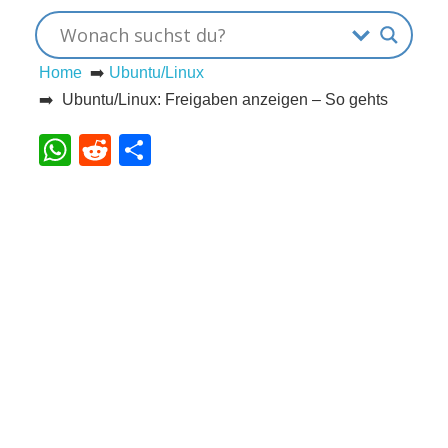
s
Home
➡️
Ubuntu/Linux
➡️ Ubuntu/Linux: Freigaben anzeigen – So gehts
S
WhatsApp
Reddit
Teilen
h
o
r
t
c
u
t
s