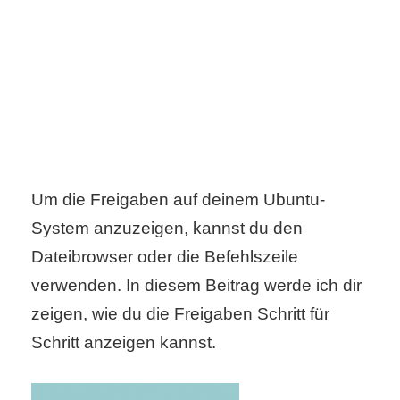
C
o
m
p
u
Um die Freigaben auf deinem Ubuntu-
System anzuzeigen, kannst du den
t
Dateibrowser oder die Befehlszeile
e
verwenden. In diesem Beitrag werde ich dir
r
zeigen, wie du die Freigaben Schritt für
Schritt anzeigen kannst.
C