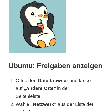
S
S
Wordpress
U
b
Ubuntu: Freigaben anzeigen
u
Öffne den
Dateibrowser
und klicke
n
auf
„Andere Orte“
in der
t
Seitenleiste.
u
Wähle
„Netzwerk“
aus der Liste der