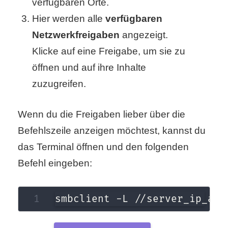
verfügbaren Orte.
/
Hier werden alle
verfügbaren
L
Netzwerkfreigaben
angezeigt.
i
Klicke auf eine Freigabe, um sie zu
n
öffnen und auf ihre Inhalte
zuzugreifen.
u
x
Wenn du die Freigaben lieber über die
Befehlszeile anzeigen möchtest, kannst du
H
das Terminal öffnen und den folgenden
Befehl eingeben:
e
x
smbclient -L //server_ip_add
F
a