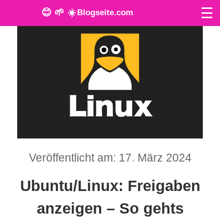
☰
😊 🌱 ☀️
Blogseite.com
O
n
l
i
n
e
T
Veröffentlicht am: 17. März 2024
o
Ubuntu/Linux: Freigaben
o
anzeigen – So gehts
l