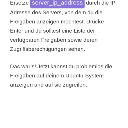
server_ip_address
Ersetze
durch die IP-
r
Adresse des Servers, von dem du die
Freigaben anzeigen möchtest. Drücke
b
Enter und du solltest eine Liste der
c
verfügbaren Freigaben sowie deren
o
Zugriffsberechtigungen sehen.
d
Das war’s! Jetzt kannst du problemlos die
e
Freigaben auf deinem Ubuntu-System
anzeigen und auf sie zugreifen.