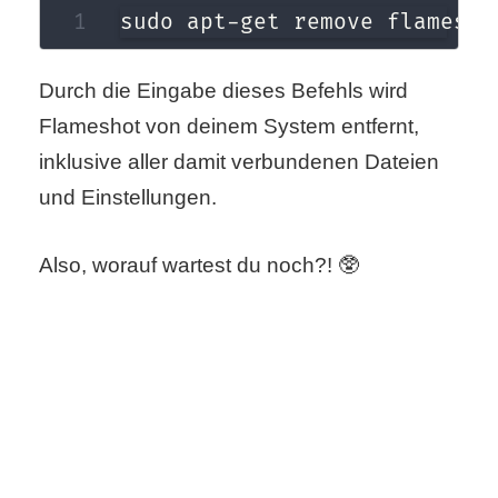
sudo apt-get remove flamesho
r
b
Durch die Eingabe dieses Befehls wird
Flameshot von deinem System entfernt,
c
inklusive aller damit verbundenen Dateien
o
und Einstellungen.
d
e
Also, worauf wartest du noch?! 🥸