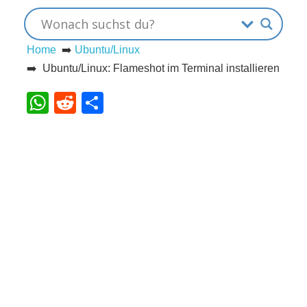
s
Home
➡️
Ubuntu/Linux
➡️ Ubuntu/Linux: Flameshot im Terminal installieren
S
WhatsApp
Reddit
Teilen
h
o
r
t
c
u
t
s