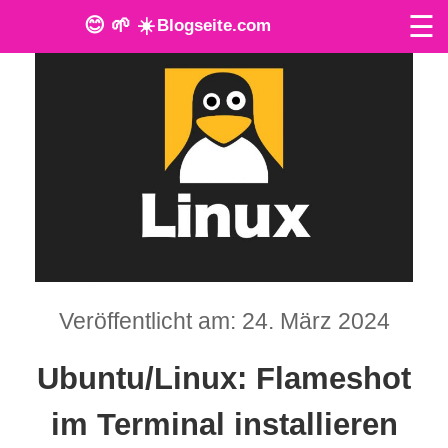
☰
😊 🌱 ☀️
Blogseite.com
O
n
l
i
n
e
T
Veröffentlicht am: 24. März 2024
o
Ubuntu/Linux: Flameshot
o
im Terminal installieren
l