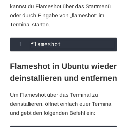
/
kannst du Flameshot über das Startmenü
L
oder durch Eingabe von „flameshot“ im
i
Terminal starten.
n
flameshot
u
x
Flameshot in Ubuntu wieder
deinstallieren und entfernen
H
e
Um Flameshot über das Terminal zu
x
deinstallieren, öffnet einfach euer Terminal
und gebt den folgenden Befehl ein:
F
a