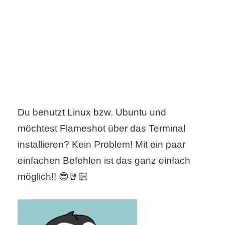
C
o
m
p
u
Du benutzt Linux bzw. Ubuntu und
möchtest Flameshot über das Terminal
t
installieren? Kein Problem! Mit ein paar
e
einfachen Befehlen ist das ganz einfach
r
möglich!! 😎🤘🏻
C