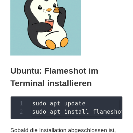
S
S
Wordpress
U
Ubuntu: Flameshot im
b
Terminal installieren
u
n
sudo apt update

t
sudo apt install flameshot
u
Sobald die Installation abgeschlossen ist,