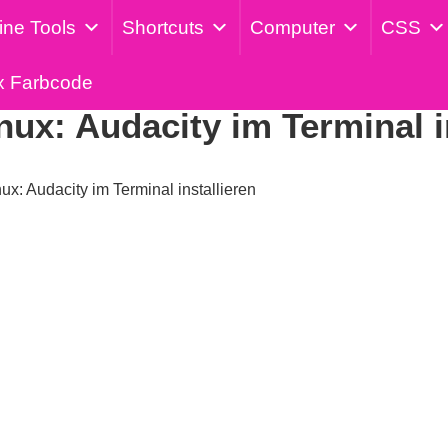
ine Tools
Shortcuts
Computer
CSS
Veröffentlicht am: 22. März 2024
x Farbcode
ux: Audacity im Terminal i
x: Audacity im Terminal installieren