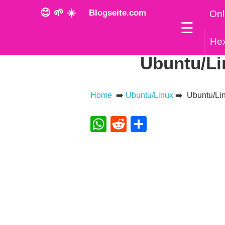
😊 🌱 ☀️
Blogseite.com
Onl
☰
He
Ubuntu/Lin
Home
➡️
Ubuntu/Linux
➡️ Ubuntu/Linu
WhatsApp
Reddit
Teilen