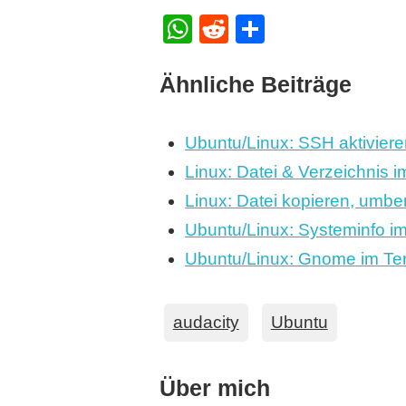
WhatsApp
Reddit
Teilen
Ähnliche Beiträge
Ubuntu/Linux: SSH aktiviere
Linux: Datei & Verzeichnis 
Linux: Datei kopieren, umb
Ubuntu/Linux: Systeminfo i
Ubuntu/Linux: Gnome im Term
audacity
Ubuntu
Über mich