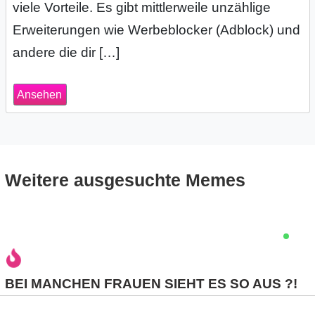
viele Vorteile. Es gibt mittlerweile unzählige
s
Erweiterungen wie Werbeblocker (Adblock) und
andere die dir […]
S
Ansehen
h
o
r
Weitere ausgesuchte Memes
t
c
u
t
BEI MANCHEN FRAUEN SIEHT ES SO AUS ?!
s