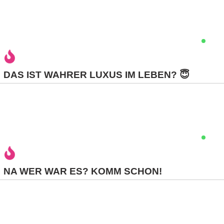
C
o
m
DAS IST WAHRER LUXUS IM LEBEN? 😇
p
u
t
e
r
NA WER WAR ES? KOMM SCHON!
C