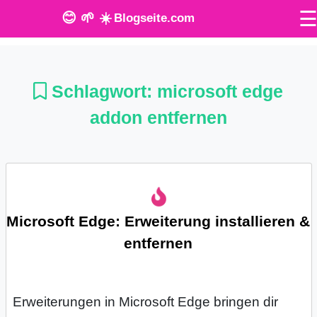
😊 🌱 ☀️
Blogseite.com
O
n
Schlagwort:
microsoft edge
l
addon entfernen
i
n
e
Microsoft Edge: Erweiterung installieren &
T
entfernen
o
o
Erweiterungen in Microsoft Edge bringen dir
l