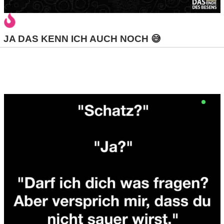
S
S
JA DAS KENN ICH AUCH NOCH 😅
Wordpress
U
b
u
n
t
u