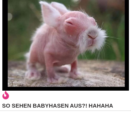
r
b
c
o
d
e
SO SEHEN BABYHASEN AUS?! HAHAHA