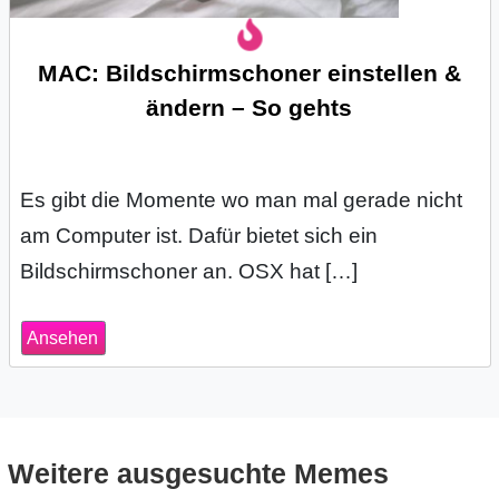
s
MAC: Bildschirmschoner einstellen &
ändern – So gehts
S
h
Es gibt die Momente wo man mal gerade nicht
o
am Computer ist. Dafür bietet sich ein
r
Bildschirmschoner an. OSX hat […]
t
Ansehen
c
u
t
Weitere ausgesuchte Memes
s