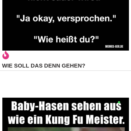
/
L
i
n
u
x
WIE SOLL DAS DENN GEHEN?
H
e
x
F
a