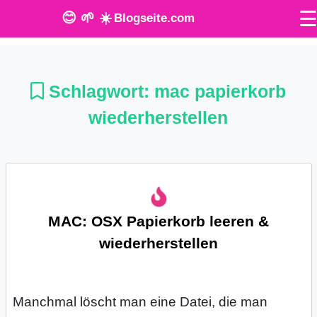
😊 🌱 ☀️
Blogseite.com
O
n
Schlagwort:
mac papierkorb
l
wiederherstellen
i
n
e
MAC: OSX Papierkorb leeren &
T
wiederherstellen
o
o
Manchmal löscht man eine Datei, die man
l