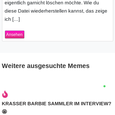
eigentlich garnicht löschen möchte. Wie du
s
diese Datei wiederherstellen kannst, das zeige
ich […]
S
Ansehen
h
o
r
Weitere ausgesuchte Memes
t
c
u
t
KRASSER BARBIE SAMMLER IM INTERVIEW?
s
🤩