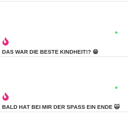
C
o
m
DAS WAR DIE BESTE KINDHEIT!? 😁
p
u
t
e
r
BALD HAT BEI MIR DER SPASS EIN ENDE 🙀
C