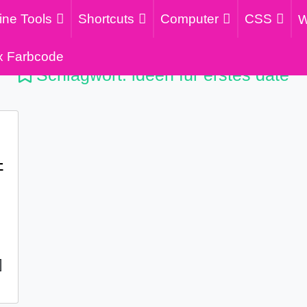
ine Tools
Shortcuts
Computer
CSS
W
x Farbcode
Schlagwort:
ideen für erstes date
–
]