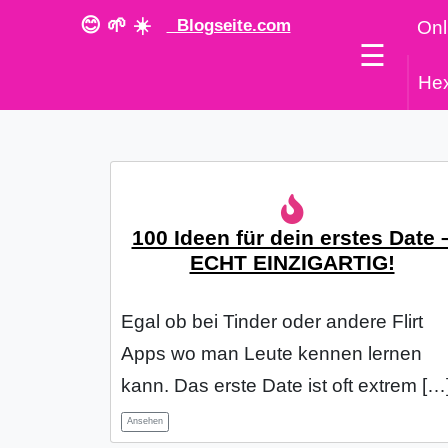
😊 🌱 ☀️
Blogseite.com
Onl
☰
He
100 Ideen für dein erstes Date 
ECHT EINZIGARTIG!
Egal ob bei Tinder oder andere Flirt
Apps wo man Leute kennen lernen
kann. Das erste Date ist oft extrem […
Ansehen