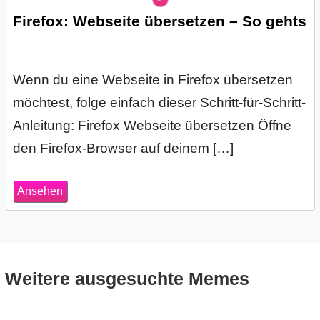
Firefox: Webseite übersetzen – So gehts
s
S
Wenn du eine Webseite in Firefox übersetzen
möchtest, folge einfach dieser Schritt-für-Schritt-
h
Anleitung: Firefox Webseite übersetzen Öffne
o
den Firefox-Browser auf deinem […]
r
t
Ansehen
c
u
Weitere ausgesuchte Memes
t
s