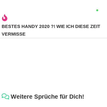
r
b
BESTES HANDY 2020 ?! WIE ICH DIESE ZEIT
c
VERMISSE
o
d
e
Weitere Sprüche für Dich!