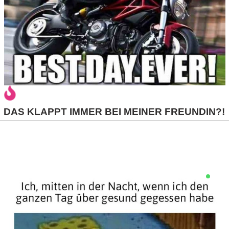
S
S
Wordpress
U
DAS KLAPPT IMMER BEI MEINER FREUNDIN?!
b
u
n
t
u