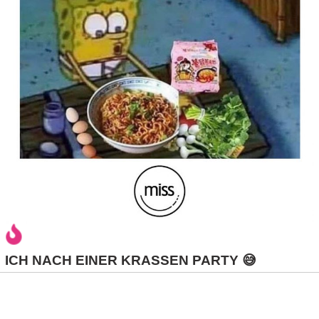
/
L
i
n
u
x
H
e
ICH NACH EINER KRASSEN PARTY 😅
x
F
a