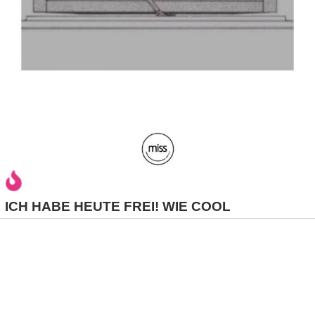
r
b
c
o
d
e
ICH HABE HEUTE FREI! WIE COOL