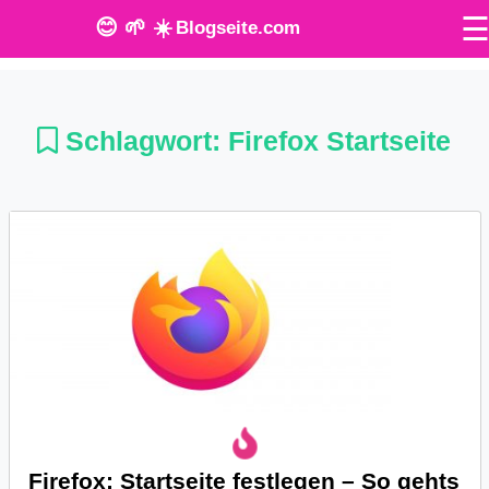
😊 🌱 ☀️
Blogseite.com
O
n
Schlagwort:
Firefox Startseite
l
i
n
e
T
o
o
l
Firefox: Startseite festlegen – So gehts