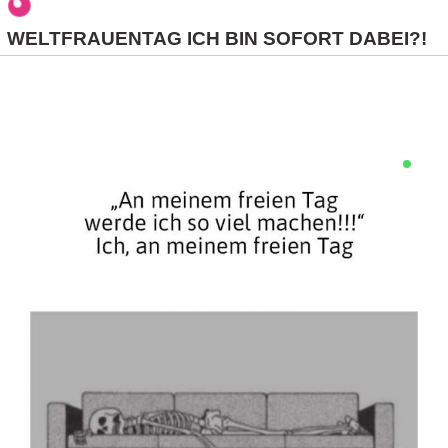
/
WELTFRAUENTAG ICH BIN SOFORT DABEI?!
L
i
n
u
x
H
e
x
F
a