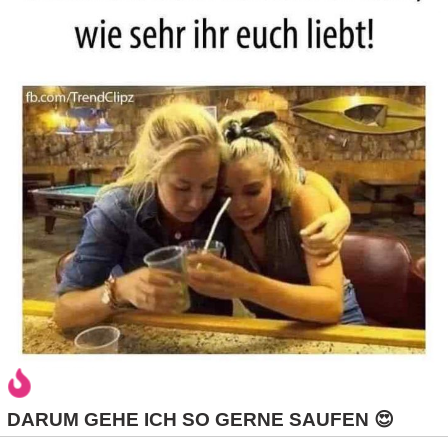
C
o
m
p
u
t
e
r
DARUM GEHE ICH SO GERNE SAUFEN 😍
C