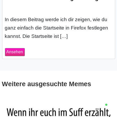
s
In diesem Beitrag werde ich dir zeigen, wie du
ganz einfach die Startseite in Firefox festlegen
S
kannst. Die Startseite ist […]
h
o
Ansehen
r
t
c
Weitere ausgesuchte Memes
u
t
s