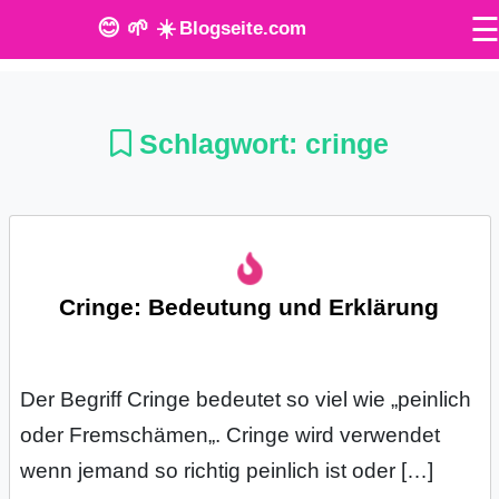
😊 🌱 ☀️
Blogseite.com
O
n
Schlagwort:
cringe
l
i
n
Cringe: Bedeutung und Erklärung
e
T
o
Der Begriff Cringe bedeutet so viel wie „peinlich
oder Fremschämen„. Cringe wird verwendet
o
wenn jemand so richtig peinlich ist oder […]
l