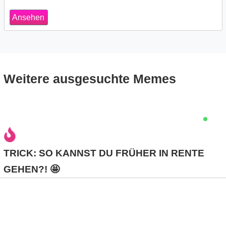
s
Ansehen
S
h
Weitere ausgesuchte Memes
o
r
t
TRICK: SO KANNST DU FRÜHER IN RENTE
c
GEHEN?! 🤩
u
t
s