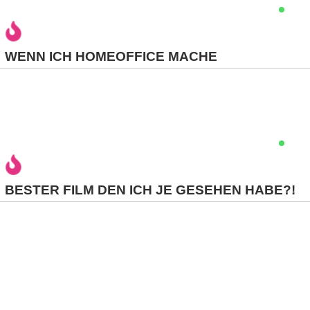
C
WENN ICH HOMEOFFICE MACHE
o
m
p
u
t
BESTER FILM DEN ICH JE GESEHEN HABE?!
e
r
C