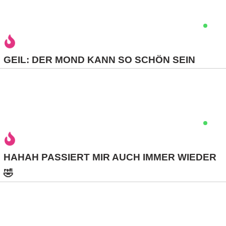
C
o
GEIL: DER MOND KANN SO SCHÖN SEIN
m
p
u
t
e
HAHAH PASSIERT MIR AUCH IMMER WIEDER
r
🤣
C