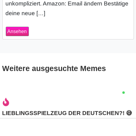
unkompliziert. Amazon: Email ändern Bestätige
s
deine neue […]
Ansehen
S
h
o
Weitere ausgesuchte Memes
r
t
c
u
LIEBLINGSSPIELZEUG DER DEUTSCHEN?! 😅
t
s