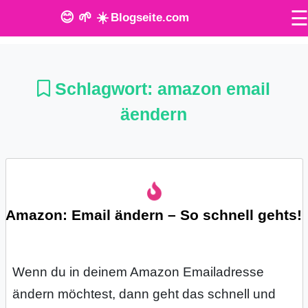
😊 🌱 ☀️
Blogseite.com
O
n
Schlagwort:
amazon email
l
äendern
i
n
e
Amazon: Email ändern – So schnell gehts!
T
o
Wenn du in deinem Amazon Emailadresse
o
ändern möchtest, dann geht das schnell und
l