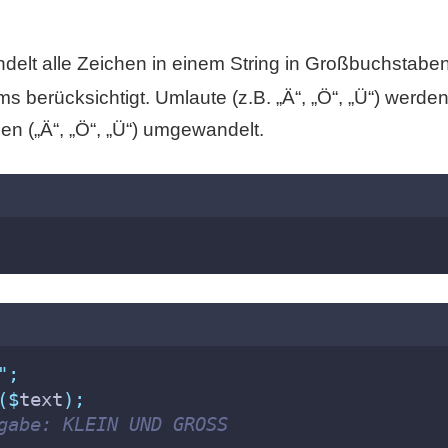
delt alle Zeichen in einem String in Großbuchstabe
 berücksichtigt. Umlaute (z.B. „Ä“, „Ö“, „Ü“) werden 
 („Ä“, „Ö“, „Ü“) umgewandelt.
"
;
($
text
);
gabe: KLEIN UND GROSS