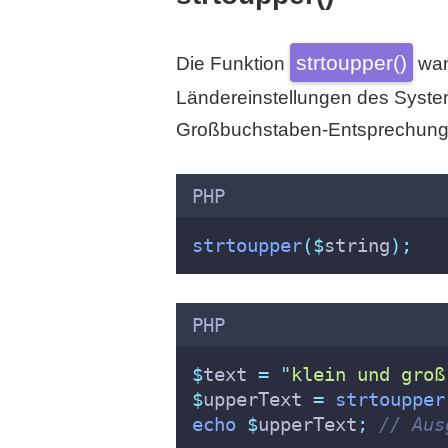
strtoupper()
Die Funktion
wan
Ländereinstellungen des Systems
Großbuchstaben-Entsprechungen
PHP
strtoupper
($
string
);
PHP
$
text 
=
"
klein und groß
$
upperText 
=
strtoupper
echo
$
upperText
;
// Aus