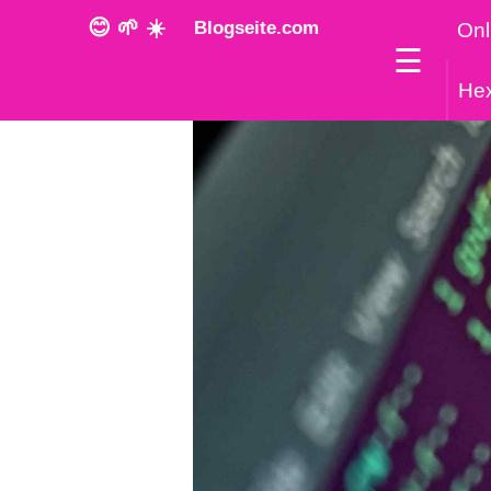
😊 🌱 ☀️
Blogseite.com
Onl
☰
He