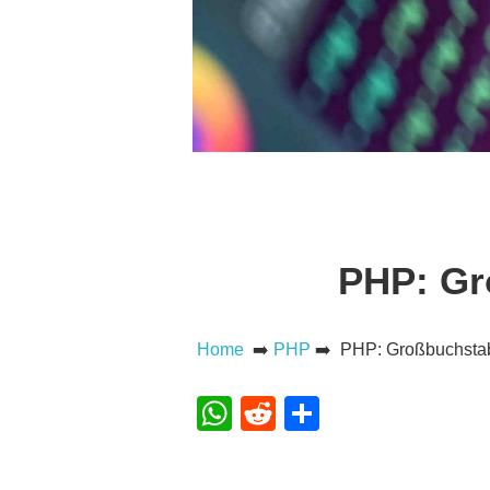
PHP: Gr
Home
➡️
PHP
➡️ PHP: Großbuchstab
WhatsApp
Reddit
Teilen