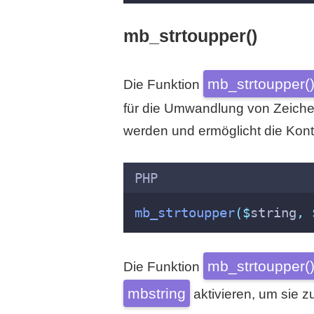
mb_strtoupper()
mb_strtoupper(
Die Funktion
für die Umwandlung von Zeiche
werden und ermöglicht die Kon
PHP
mb_strtoupper
($
string
,
mb_strtoupper(
Die Funktion
mbstring
aktivieren, um sie 