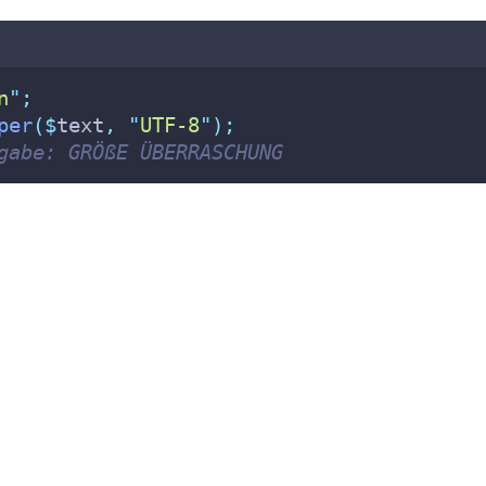
n
"
;
per
($
text
,
"
UTF-8
"
);
gabe: GRÖßE ÜBERRASCHUNG