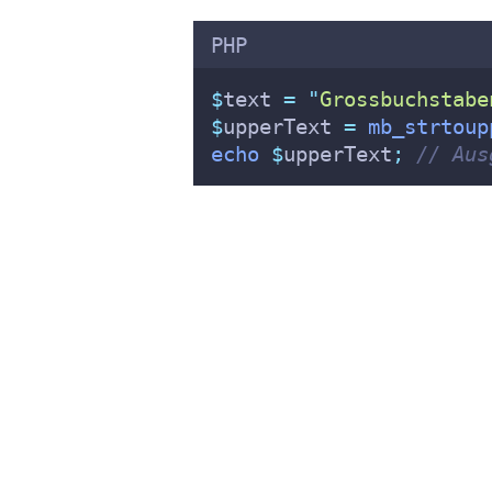
PHP
$
text 
=
"
Grossbuchstabe
$
upperText 
=
mb_strtoup
echo
$
upperText
;
// Aus