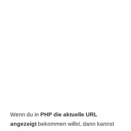
s
S
h
o
r
t
c
u
t
Wenn du in
PHP die aktuelle URL
angezeigt
bekommen willst, dann kannst
s