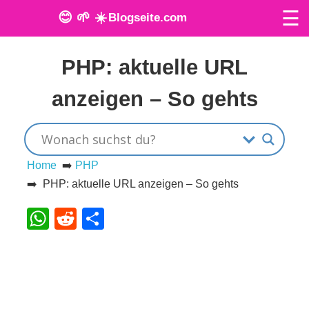
☰
😊 🌱 ☀️
Blogseite.com
Veröffentlicht am: 27. Mai 2024
O
PHP: aktuelle URL
n
anzeigen – So gehts
l
i
n
Home
➡️
PHP
➡️ PHP: aktuelle URL anzeigen – So gehts
e
WhatsApp
Reddit
Teilen
T
o
o
l