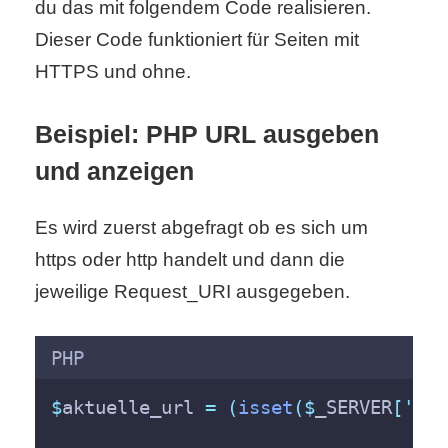
du das mit folgendem Code realisieren.
Dieser Code funktioniert für Seiten mit
C
HTTPS und ohne.
o
Beispiel: PHP URL ausgeben
m
und anzeigen
p
u
Es wird zuerst abgefragt ob es sich um
https oder http handelt und dann die
t
jeweilige Request_URI ausgegeben.
e
r
PHP
$
aktuelle_url 
=
(
isset
($
_SERVER
[
'
HTT
C