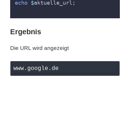
echo
$
aktuelle_url
;
S
S
Ergebnis
Wordpress
Die URL wird angezeigt
U
www.google.de 
b
u
n
t
u