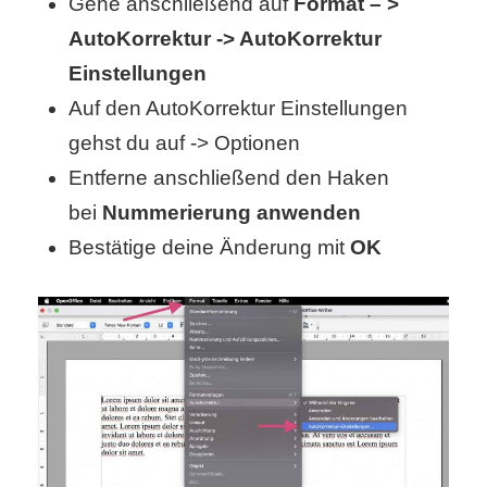
Gehe anschließend auf
Format – >
S
AutoKorrektur -> AutoKorrektur
S
Einstellungen
Auf den AutoKorrektur Einstellungen
gehst du auf -> Optionen
Wordpress
Entferne anschließend den Haken
bei
Nummerierung anwenden
U
Bestätige deine Änderung mit
OK
b
u
n
t
u