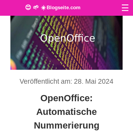
☰
😊 🌱 ☀️
Blogseite.com
O
n
l
i
n
Veröffentlicht am: 28. Mai 2024
e
T
OpenOffice:
o
Automatische
o
Nummerierung
l