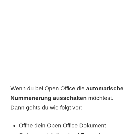
C
o
m
p
u
t
Wenn du bei Open Office die
automatische
e
Nummerierung ausschalten
möchtest.
r
Dann gehts du wie folgt vor:
Öffne dein Open Office Dokument
C