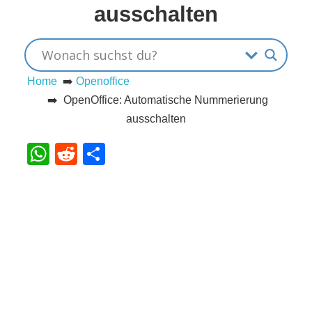
ausschalten
s
S
Home
➡️
Openoffice
➡️ OpenOffice: Automatische Nummerierung
h
ausschalten
o
WhatsApp
Reddit
Teilen
r
t
c
u
t
s