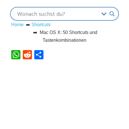
s
Home
➡️
Shortcuts
S
➡️ Mac OS X: 50 Shortcuts und
Tastenkombinationen
h
WhatsApp
Reddit
Teilen
o
r
t
c
u
t
s