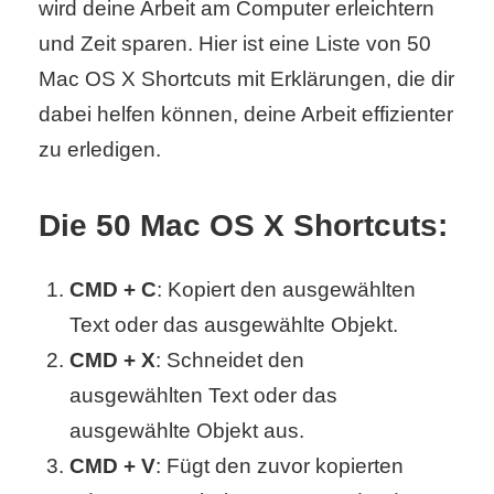
wird deine Arbeit am Computer erleichtern
S
und Zeit sparen. Hier ist eine Liste von 50
S
Mac OS X Shortcuts mit Erklärungen, die dir
dabei helfen können, deine Arbeit effizienter
Wordpress
zu erledigen.
Die 50 Mac OS X Shortcuts:
U
b
CMD + C
: Kopiert den ausgewählten
u
Text oder das ausgewählte Objekt.
CMD + X
: Schneidet den
n
ausgewählten Text oder das
t
ausgewählte Objekt aus.
u
CMD + V
: Fügt den zuvor kopierten