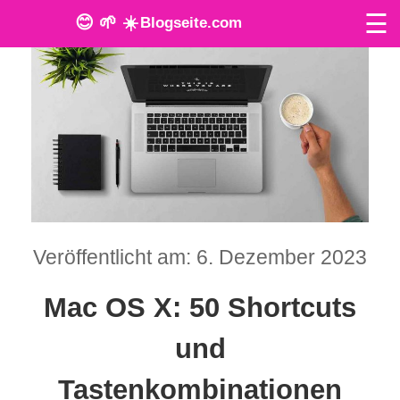
☰
😊 🌱 ☀️
Blogseite.com
O
n
l
i
n
e
Veröffentlicht am: 6. Dezember 2023
T
Mac OS X: 50 Shortcuts
o
und
o
Tastenkombinationen
l