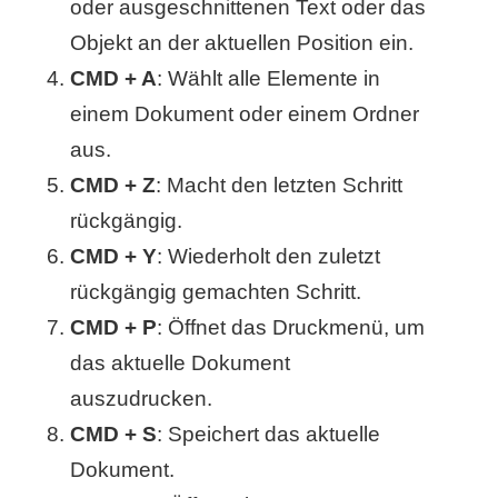
/
oder ausgeschnittenen Text oder das
Objekt an der aktuellen Position ein.
L
CMD + A
: Wählt alle Elemente in
i
einem Dokument oder einem Ordner
n
aus.
u
CMD + Z
: Macht den letzten Schritt
rückgängig.
x
CMD + Y
: Wiederholt den zuletzt
rückgängig gemachten Schritt.
H
CMD + P
: Öffnet das Druckmenü, um
e
das aktuelle Dokument
auszudrucken.
x
CMD + S
: Speichert das aktuelle
F
Dokument.
a