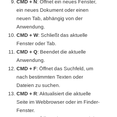
CMD + N
: Öffnet ein neues Fenster,
r
ein neues Dokument oder einen
neuen Tab, abhängig von der
b
Anwendung.
c
CMD + W
: Schließt das aktuelle
o
Fenster oder Tab.
d
CMD + Q
: Beendet die aktuelle
Anwendung.
e
CMD + F
: Öffnet das Suchfeld, um
nach bestimmten Texten oder
Dateien zu suchen.
CMD + R
: Aktualisiert die aktuelle
Seite im Webbrowser oder im Finder-
Fenster.