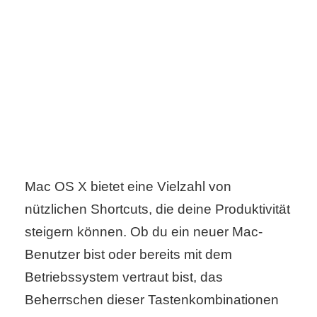
C
o
m
p
u
t
Mac OS X bietet eine Vielzahl von
nützlichen Shortcuts, die deine Produktivität
e
steigern können. Ob du ein neuer Mac-
r
Benutzer bist oder bereits mit dem
Betriebssystem vertraut bist, das
C
Beherrschen dieser Tastenkombinationen