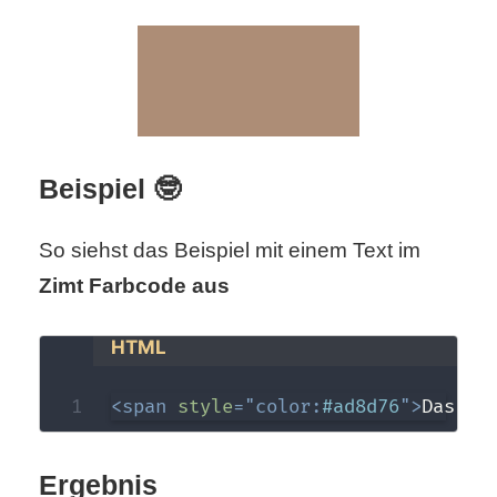
S
S
Wordpress
Beispiel 🤓
U
So siehst das Beispiel mit einem Text im
b
Zimt Farbcode aus
u
HTML
n
<
span
style
=
"
color
:
#ad8d76
"
>
Das is
t
u
Ergebnis