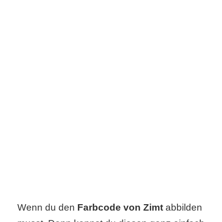
s
S
h
o
r
t
c
u
t
Wenn du den
Farbcode von Zimt
abbilden
s