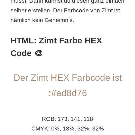
musst. Dann kannst du diesen ganz einfach
selber erstellen. Der Farbcode von Zimt ist
C
nämlich kein Geheimnis.
o
HTML: Zimt Farbe HEX
m
Code 🎨
p
u
Der Zimt HEX Farbcode ist
t
e
:#
ad8d76
r
RGB: 173, 141, 118
C
CMYK: 0%, 18%, 32%, 32%