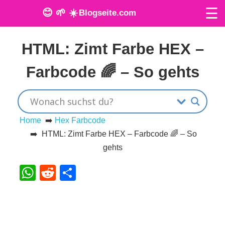
☰
😊 🌱 ☀️
Blogseite.com
Veröffentlicht am: 27. Juni 2022
O
HTML: Zimt Farbe HEX –
n
Farbcode 🌈 – So gehts
l
i
n
Home
➡️
Hex Farbcode
➡️ HTML: Zimt Farbe HEX – Farbcode 🌈 – So
e
gehts
T
WhatsApp
Reddit
Teilen
o
o
l