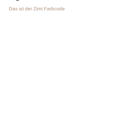
/
Das ist der Zimt Farbcode
L
i
n
u
x
H
e
x
F
a