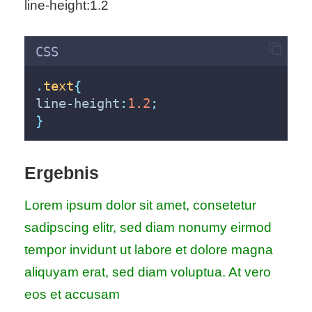
line-height:1.2
S
S
CSS
.
text
{
Wordpress
line-height
:
1.2
;
}
U
Ergebnis
b
u
Lorem ipsum dolor sit amet, consetetur
sadipscing elitr, sed diam nonumy eirmod
n
tempor invidunt ut labore et dolore magna
t
aliquyam erat, sed diam voluptua. At vero
u
eos et accusam