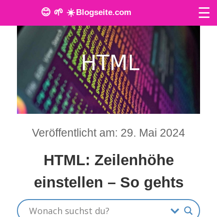
☰
😊 🌱 ☀️
Blogseite.com
O
n
l
i
n
Veröffentlicht am: 29. Mai 2024
e
T
HTML: Zeilenhöhe
o
einstellen – So gehts
o
l