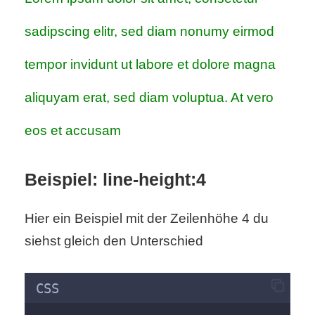
r
sadipscing elitr, sed diam nonumy eirmod
b
tempor invidunt ut labore et dolore magna
c
aliquyam erat, sed diam voluptua. At vero
o
eos et accusam
d
e
Beispiel: line-height:4
Hier ein Beispiel mit der Zeilenhöhe 4 du
siehst gleich den Unterschied
CSS