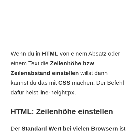
C
o
m
Wenn du in
HTML
von einem Absatz oder
p
einem Text die
Zeilenhöhe bzw
u
Zeilenabstand einstellen
willst dann
t
kannst du das mit
CSS
machen. Der Befehl
e
dafür heist line-height:px.
r
HTML: Zeilenhöhe einstellen
C
Der
Standard Wert bei vielen Browsern
ist