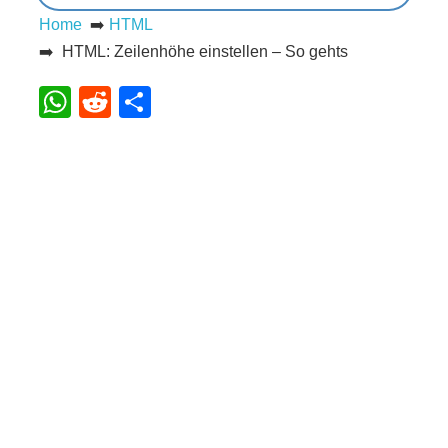
Home
➡️
HTML
s
➡️ HTML: Zeilenhöhe einstellen – So gehts
WhatsApp
Reddit
Teilen
S
h
o
r
t
c
u
t
s