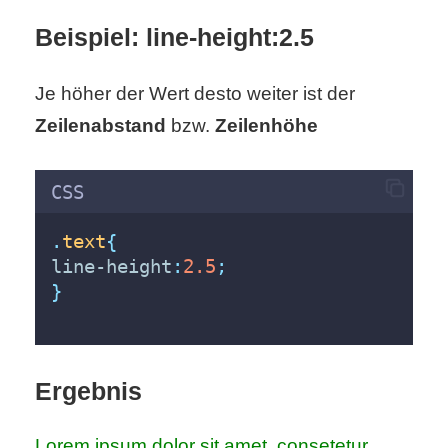
/
Beispiel: line-height:2.5
L
i
Je höher der Wert desto weiter ist der
Zeilenabstand
bzw.
Zeilenhöhe
n
u
CSS
x
.
text
{
line-height
:
2.5
;
H
}
e
x
Ergebnis
F
Lorem ipsum dolor sit amet, consetetur
a