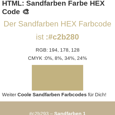
/
HTML: Sandfarben Farbe HEX
Code 🎨
L
i
Der Sandfarben HEX Farbcode
n
ist
:#c2b280
u
RGB: 194, 178, 128
x
CMYK :0%, 8%, 34%, 24%
H
e
x
Weiter
Coole Sandfarben Farbcodes
für Dich!
F
#c2b293 –
Sandfarben 1
a