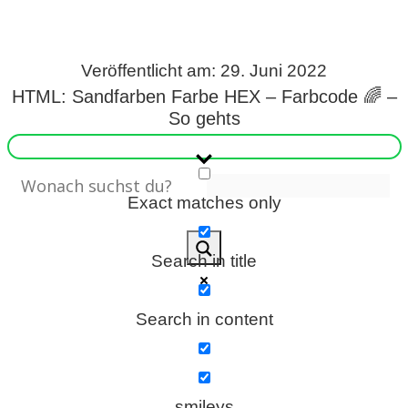
s
Veröffentlicht am: 29. Juni 2022
HTML: Sandfarben Farbe HEX – Farbcode 🌈 –
S
So gehts
h
o
Exact matches only
r
t
Search in title
c
u
Search in content
t
s
smileys