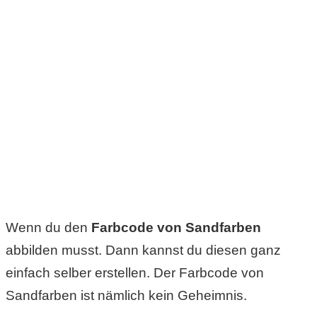
S
S
Wordpress
U
b
u
Wenn du den
Farbcode von Sandfarben
n
abbilden musst. Dann kannst du diesen ganz
t
einfach selber erstellen. Der Farbcode von
u
Sandfarben ist nämlich kein Geheimnis.