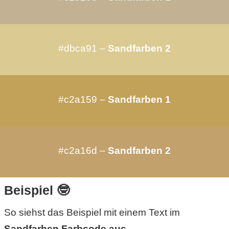
r
b
#dbca91 –
Sandfarben 2
c
o
#c2a159 –
Sandfarben 1
d
e
#c2a16d –
Sandfarben 2
Beispiel 🤓
So siehst das Beispiel mit einem Text im
Sandfarben Farbcode aus