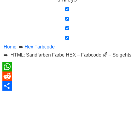
C
o
m
Home
➡️
Hex Farbcode
p
➡️ HTML: Sandfarben Farbe HEX – Farbcode 🌈 – So gehts
u
WhatsApp
t
Reddit
e
Teilen
r
C