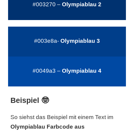
/
#003270 –
Olympiablau 2
L
i
n
#003e8a-
Olympiablau 3
u
x
#0049a3 –
Olympiablau 4
H
e
Beispiel 🤓
x
So siehst das Beispiel mit einem Text im
F
Olympiablau Farbcode aus
a