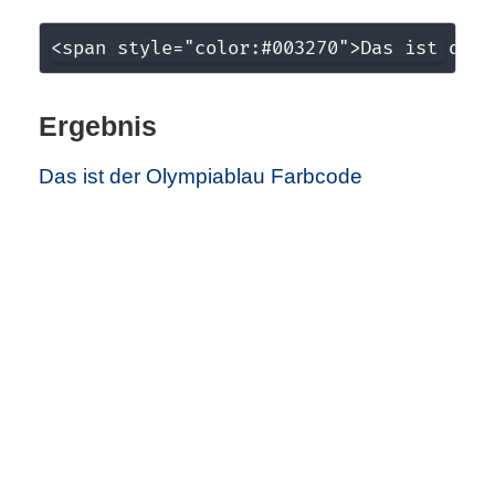
r
<span style="color:#003270">Das ist der 
b
Ergebnis
c
o
Das ist der Olympiablau Farbcode
d
e