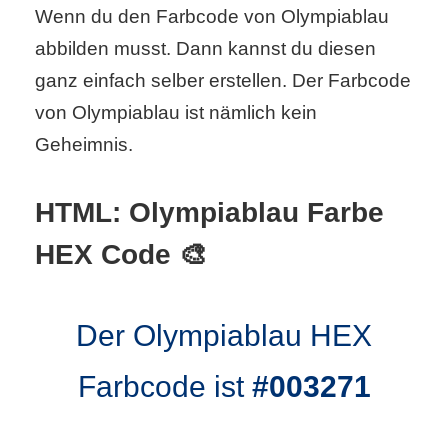
Wenn du den Farbcode von
Olympiablau
abbilden musst. Dann kannst du diesen
C
ganz einfach selber erstellen. Der Farbcode
o
von Olympiablau ist nämlich kein
m
Geheimnis.
p
HTML: Olympiablau Farbe
u
HEX Code 🎨
t
e
Der Olympiablau HEX
r
Farbcode ist
#003271
C