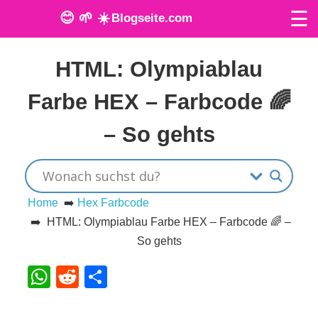
☰
😊 🌱 ☀️
Blogseite.com
Veröffentlicht am: 30. Juni 2022
O
HTML: Olympiablau
n
Farbe HEX – Farbcode 🌈
l
– So gehts
i
n
e
Home
➡️
Hex Farbcode
➡️ HTML: Olympiablau Farbe HEX – Farbcode 🌈 –
T
So gehts
o
WhatsApp
Reddit
Teilen
o
l