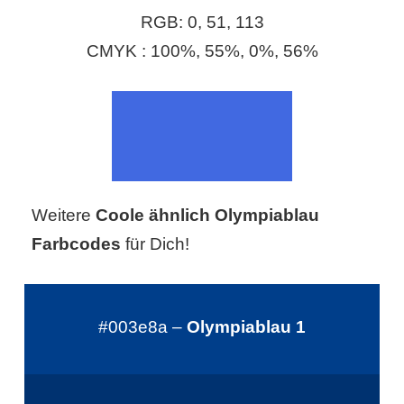
S
RGB: 0, 51, 113
S
CMYK : 100%, 55%, 0%, 56%
Wordpress
U
Weitere
Coole ähnlich Olympiablau
b
Farbcodes
für Dich!
u
n
#003e8a –
Olympiablau 1
t
u