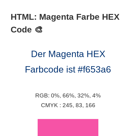
S
HTML: Magenta Farbe HEX
S
Code 🎨
Wordpress
Der Magenta HEX
U
Farbcode ist #f653a6
b
u
RGB: 0%, 66%, 32%, 4%
n
CMYK : 245, 83, 166
t
u