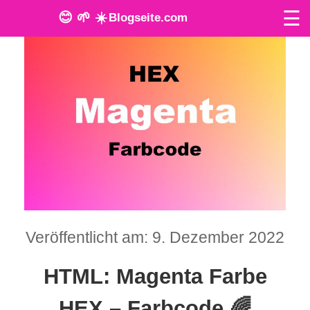
☰
😊 🌱 ☀️
Blogseite.com
O
n
l
i
n
e
T
Veröffentlicht am: 9. Dezember 2022
o
HTML: Magenta Farbe
o
l
HEX – Farbcode 🌈