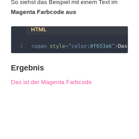
So siehst das Beispiel mit einem Text im
Magenta Farbcode aus
HTML
<
span
style
=
"
color
:
#f653a6
"
>
Das is
Ergebnis
Das ist der Magenta Farbcode