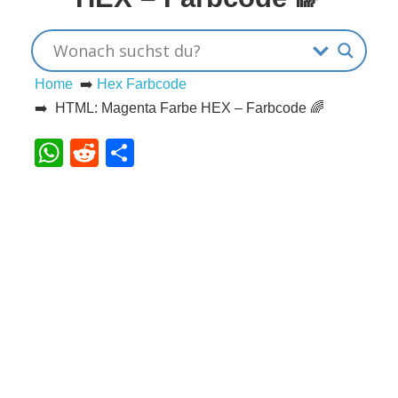
s
Home
➡️
Hex Farbcode
S
➡️ HTML: Magenta Farbe HEX – Farbcode 🌈
h
WhatsApp
Reddit
Teilen
o
r
t
c
u
t
s