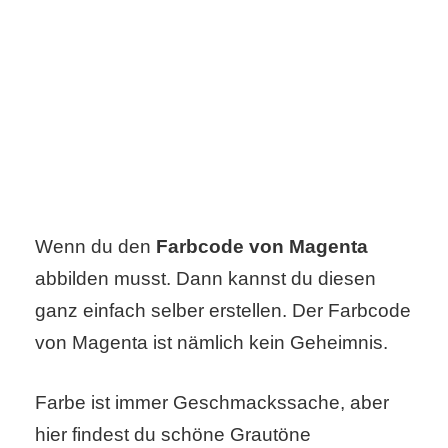
C
o
m
p
u
Wenn du den
Farbcode von Magenta
t
abbilden musst. Dann kannst du diesen
e
ganz einfach selber erstellen. Der Farbcode
r
von Magenta ist nämlich kein Geheimnis.
Farbe ist immer Geschmackssache, aber
C
hier findest du schöne Grautöne