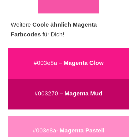
/
L
Weitere
Coole ähnlich Magenta
i
Farbcodes
für Dich!
n
u
#003e8a –
Magenta Glow
x
H
#003270 –
Magenta Mud
e
x
F
#003e8a-
Magenta Pastell
a