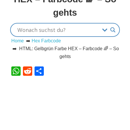
s
gehts
S
Home
➡️
Hex Farbcode
h
➡️ HTML: Gelbgrün Farbe HEX – Farbcode 🌈 – So
o
gehts
r
WhatsApp
Reddit
Teilen
t
c
u
t
s