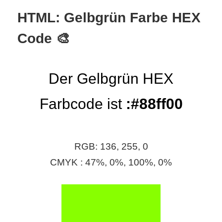
S
HTML: Gelbgrün Farbe HEX
S
Code 🎨
Wordpress
Der Gelbgrün HEX
Farbcode ist
:#88ff00
U
b
u
RGB: 136, 255, 0
CMYK : 47%, 0%, 100%, 0%
n
t
u