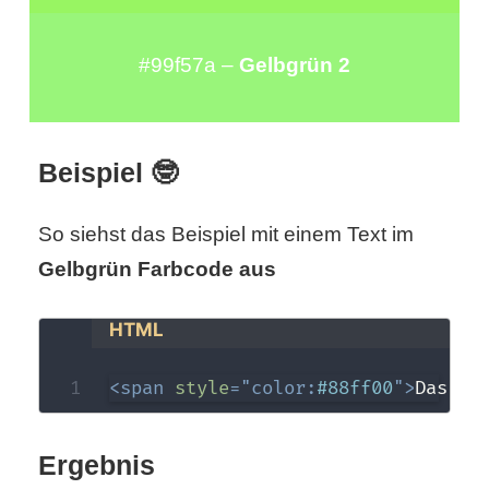
r
#99f57a –
Gelbgrün 2
b
c
Beispiel 🤓
o
d
So siehst das Beispiel mit einem Text im
e
Gelbgrün Farbcode aus
HTML
<
span
style
=
"
color
:
#88ff00
"
>
Das is
Ergebnis