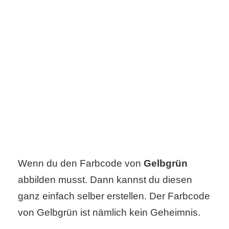
C
o
m
p
u
t
e
Wenn du den Farbcode von
Gelbgrün
r
abbilden musst. Dann kannst du diesen
ganz einfach selber erstellen. Der Farbcode
von Gelbgrün ist nämlich kein Geheimnis.
C