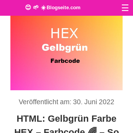
☰
😊 🌱 ☀️
Blogseite.com
O
n
l
i
n
e
T
Veröffentlicht am: 30. Juni 2022
o
HTML: Gelbgrün Farbe
o
l
HEX – Farbcode 🌈 – So