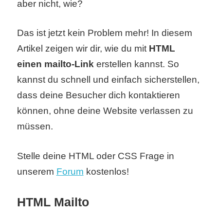
aber nicht, wie?
C
Das ist jetzt kein Problem mehr! In diesem
Artikel zeigen wir dir, wie du mit
HTML
o
einen mailto-Link
erstellen kannst. So
m
kannst du schnell und einfach sicherstellen,
p
dass deine Besucher dich kontaktieren
u
können, ohne deine Website verlassen zu
müssen.
t
e
Stelle deine HTML oder CSS Frage in
r
unserem
Forum
kostenlos!
HTML Mailto
C