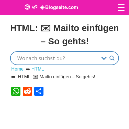
☰
😊 🌱 ☀️
Blogseite.com
Veröffentlicht am: 28. Mai 2024
O
HTML: ✉️ Mailto einfügen
n
– So gehts!
l
i
n
Home
➡️
HTML
➡️ HTML: ✉️ Mailto einfügen – So gehts!
e
WhatsApp
Reddit
Teilen
T
o
o
l