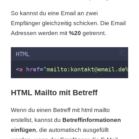
/
So kannst du eine Email an zwei
L
Empfänger gleichzeitig schicken. Die Email
i
Adressen werden mit
%20
getrennt.
n
u
HTML
x
<
a
href
=
"
mailto:kontakt@email.de%20m
H
HTML Mailto mit Betreff
e
Wenn du einen Betreff mit html mailto
x
erstellst, kannst du
Betreffinformationen
F
einfügen
, die automatisch ausgefüllt
a