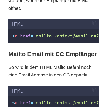
werden, wenn der Empfänger die E-Mail
öffnet.
r
b
HTML
c
<
a
href
=
"
mailto:kontakt@email.de?sub
o
d
Mailto Email mit CC Empfänger
e
So wird in dem HTML Mailto Befehl noch
eine Email Adresse in den CC gepackt.
HTML
<
a
href
=
"
mailto:kontakt@email.de?cc=