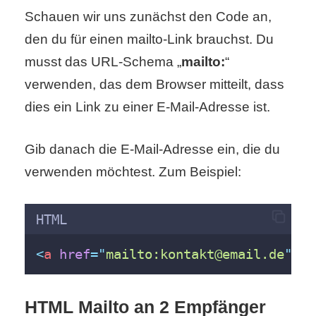
S
Schauen wir uns zunächst den Code an,
S
den du für einen mailto-Link brauchst. Du
musst das URL-Schema „
mailto:
“
verwenden, das dem Browser mitteilt, dass
Wordpress
dies ein Link zu einer E-Mail-Adresse ist.
Gib danach die E-Mail-Adresse ein, die du
U
verwenden möchtest. Zum Beispiel:
b
u
HTML
n
<
a
href
=
"
mailto:kontakt@email.de
"
>
 L
t
u
HTML Mailto an 2 Empfänger