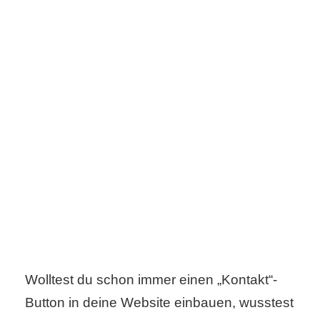
s
S
h
o
r
t
c
u
t
Wolltest du schon immer einen „Kontakt“-
Button in deine Website einbauen, wusstest
s