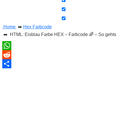
s
Home
➡️
Hex Farbcode
S
➡️ HTML: Eisblau Farbe HEX – Farbcode 🌈 – So gehts
h
o
WhatsApp
Reddit
r
Teilen
t
c
u
t
s