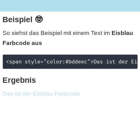
r
Beispiel 🤓
b
So siehst das Beispiel mit einem Text im
Eisblau
c
Farbcode aus
o
<span style="color:#bddeec">Das ist der Ei
d
e
Ergebnis
Das ist der Eisblau Farbcode