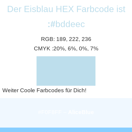
S
Der Eisblau HEX Farbcode ist
S
:#
bddeec
RGB: 189, 222, 236
Wordpress
CMYK :20%, 6%, 0%, 7%
U
b
u
Weiter Coole Farbcodes für Dich!
n
t
#F0F8FF –
AliceBlue
u