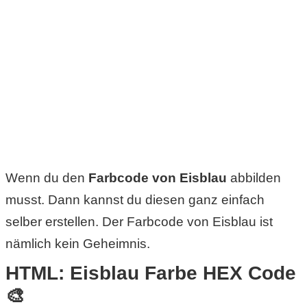
C
o
m
p
u
Wenn du den
Farbcode von Eisblau
abbilden
t
musst. Dann kannst du diesen ganz einfach
e
selber erstellen. Der Farbcode von Eisblau ist
r
nämlich kein Geheimnis.
HTML: Eisblau Farbe HEX Code
C
🎨