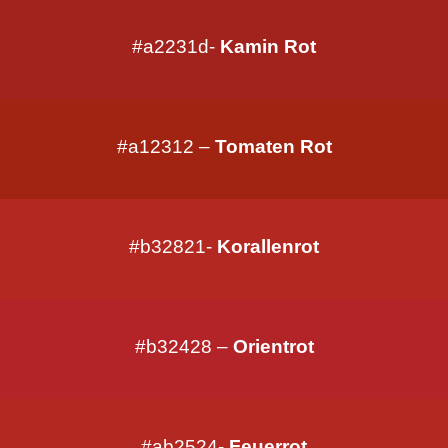
#a2231d-
Kamin Rot
#a12312 –
Tomaten Rot
#b32821-
Korallenrot
#b32428 –
Orientrot
#ab2524-
Feuerrot