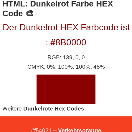
/
HTML: Dunkelrot Farbe HEX
Code 🎨
L
i
Der Dunkelrot HEX Farbcode ist
n
:
#
8B0000
u
RGB: 139, 0, 0
x
CMYK: 0%, 100%, 100%, 45%
H
e
x
Weitere
Dunkelrote Hex Codes
F
#f54021 –
Verkehrsorange
a