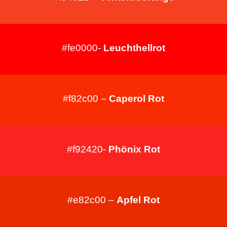
r
b
#fe0000-
Leuchthellrot
c
o
#f82c00 –
Caperol Rot
d
e
#f92420-
Phönix Rot
#e82c00 –
Apfel Rot