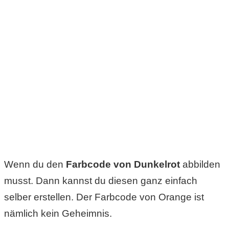
S
S
Wordpress
U
b
u
Wenn du den
Farbcode von Dunkelrot
abbilden
n
musst. Dann kannst du diesen ganz einfach
t
selber erstellen. Der Farbcode von Orange ist
u
nämlich kein Geheimnis.