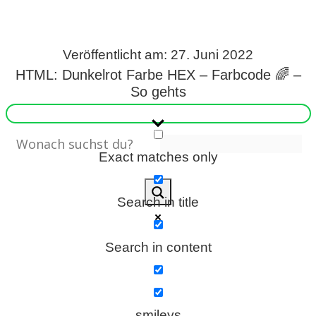
s
Veröffentlicht am: 27. Juni 2022
HTML: Dunkelrot Farbe HEX – Farbcode 🌈 –
S
So gehts
h
o
Exact matches only
r
t
Search in title
c
u
Search in content
t
s
smileys