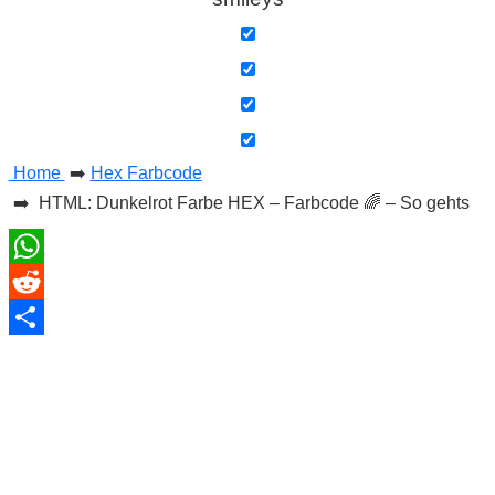
C
o
m
Home
➡️
Hex Farbcode
p
➡️ HTML: Dunkelrot Farbe HEX – Farbcode 🌈 – So gehts
u
WhatsApp
t
Reddit
e
Teilen
r
C