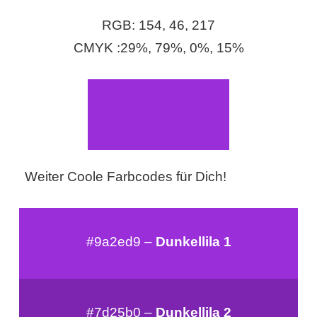
S
RGB: 154, 46, 217
S
CMYK :29%, 79%, 0%, 15%
Wordpress
U
Weiter Coole Farbcodes für Dich!
b
u
n
#9a2ed9 –
Dunkellila 1
t
u
#7d25b0 –
Dunkellila 2