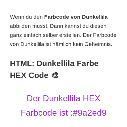
Wenn du den
Farbcode von Dunkellila
C
abbilden musst. Dann kannst du diesen
o
ganz einfach selber erstellen. Der Farbcode
m
von Dunkellila ist nämlich kein Geheimnis.
p
HTML: Dunkellila Farbe
u
HEX Code 🎨
t
e
Der Dunkellila HEX
r
Farbcode ist
:
#9a2ed9
C