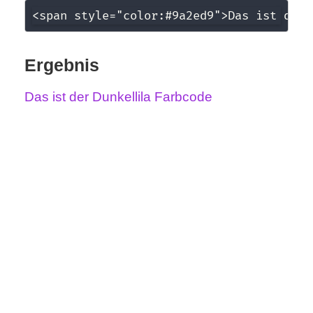
<span style="color:#9a2ed9">Das ist der 
r
b
Ergebnis
c
Das ist der Dunkellila Farbcode
o
d
e