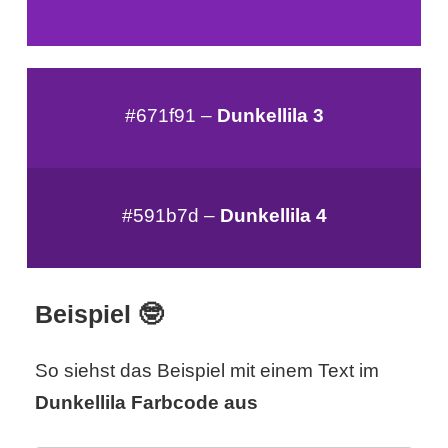
/
L
i
#671f91 –
Dunkellila 3
n
u
x
#591b7d –
Dunkellila 4
H
Beispiel 🤓
e
x
So siehst das Beispiel mit einem Text im
Dunkellila Farbcode aus
F
a