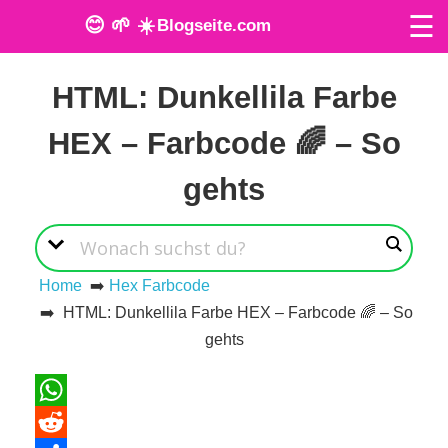
☰
😊 🌱 ☀️
Blogseite.com
Veröffentlicht am: 17. März 2024
O
HTML: Dunkellila Farbe
n
HEX – Farbcode 🌈 – So
l
gehts
i
n
e
Home
➡️
Hex Farbcode
➡️ HTML: Dunkellila Farbe HEX – Farbcode 🌈 – So
T
gehts
o
o
WhatsApp
l