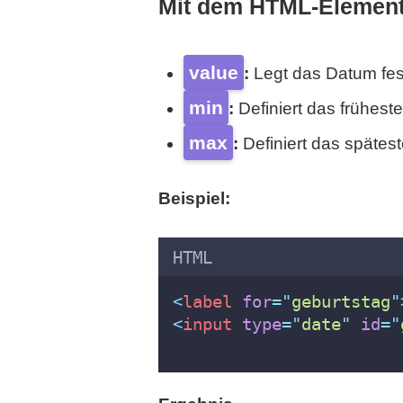
Mit dem HTML-Elemen
value
:
Legt das Datum fest
min
:
Definiert das frühes
max
:
Definiert das späte
Beispiel:
HTML
<
label
for
=
"
geburtstag
"
<
input
type
=
"
date
"
id
=
"