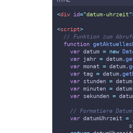
<
div
id
=
"
datum-uhrzeit
"
<
script
>
// Funktion zum Abruf
function
getAktuelles
var
datum
=
new
Dat
var
jahr
=
datum
.
ge
var
monat
=
datum
.
g
var
tag
=
datum
.
get
var
stunden
=
datum
var
minuten
=
datum
var
sekunden
=
datu
// Formatiere Datum
var
datumUhrzeit
=
s
return
datumUhrzeit