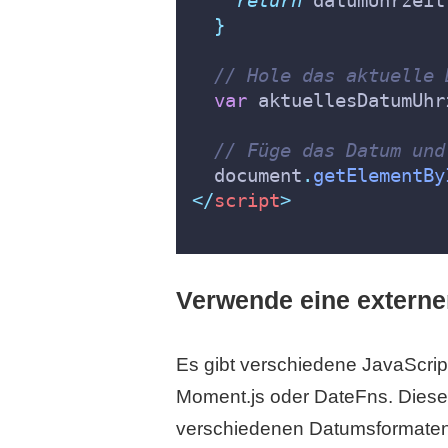
}
// Hole das aktuelle 
var
 aktuellesDatumUhr
// Füge das Datum und
  document
.
getElementBy
</
script
>
Verwende eine externen
Es gibt verschiedene JavaScrip
Moment.js oder DateFns. Diese 
verschiedenen Datumsformaten od