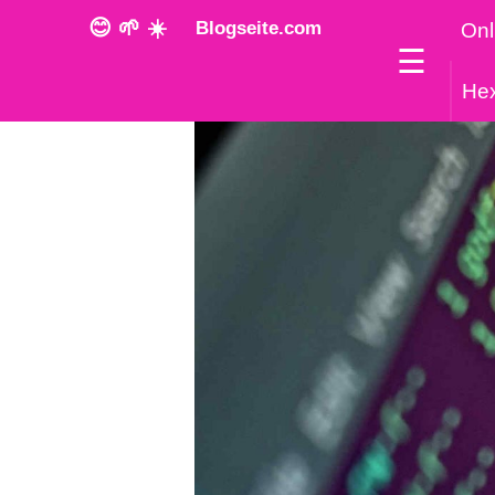
😊 🌱 ☀️
Blogseite.com
Onl
☰
He