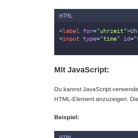
HTML
<
label
for
=
"
uhrzeit
"
>
Uh
<
input
type
=
"
time
"
id
=
"
Mit JavaScript:
Du kannst JavaScript verwende
HTML-Element anzuzeigen. Dies b
Beispiel:
HTML