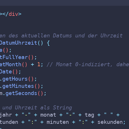
></
div
>
en des aktuellen Datums und der Uhrzeit
DatumUhrzeit
()
{
e
()
;
tFullYear
()
;
etMonth
() 
+
1
;
// Monat 0-indiziert, dahe
Date
()
;
.
getHours
()
;
.
getMinutes
()
;
m
.
getSeconds
()
;
 und Uhrzeit als String
jahr
+
"
-
"
+
monat
+
"
-
"
+
tag
+
"
"
+
tunden
+
"
:
"
+
minuten
+
"
:
"
+
sekunden
;
;