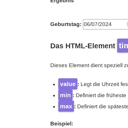
Ergebnis
Geburtstag:
ti
Das HTML-Element
Dieses Element dient speziell z
value
:
Legt die Uhrzeit fes
min
:
Definiert die frühest
max
:
Definiert die spätes
Beispiel: