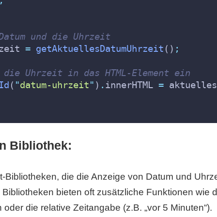
Datum und die Uhrzeit
zeit 
=
getAktuellesDatumUhrzeit
()
;
 die Uhrzeit in das HTML-Element ein
Id
(
"
datum-uhrzeit
"
)
.
innerHTML 
=
 aktuelles
 Bibliothek:
t-Bibliotheken, die die Anzeige von Datum und Uhrze
Bibliotheken bieten oft zusätzliche Funktionen wie 
er die relative Zeitangabe (z.B. „vor 5 Minuten“).