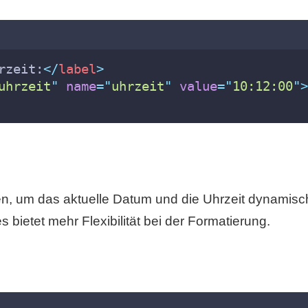
rzeit:
</
label
>
uhrzeit
"
name
=
"
uhrzeit
"
value
=
"
10:12:00
"
>
n, um das aktuelle Datum und die Uhrzeit dynamisc
ietet mehr Flexibilität bei der Formatierung.