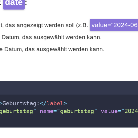
date
t
:
value="2024-06
, das angezeigt werden soll (z.B.
te Datum, das ausgewählt werden kann.
ste Datum, das ausgewählt werden kann.
>
Geburtstag:
</
label
>
geburtstag
"
name
=
"
geburtstag
"
value
=
"
2024