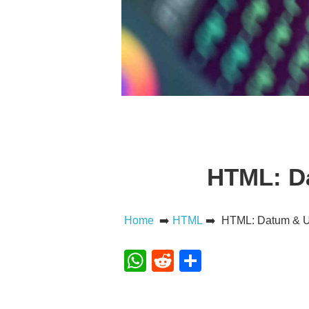
HTML: Da
Home
➡️
HTML
➡️ HTML: Datum & Uh
WhatsApp
Reddit
Teilen