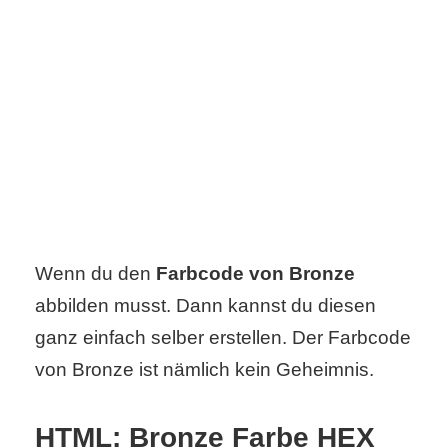
C
o
m
p
u
t
Wenn du den
Farbcode von Bronze
e
abbilden musst. Dann kannst du diesen
ganz einfach selber erstellen. Der Farbcode
r
von Bronze ist nämlich kein Geheimnis.
C
HTML: Bronze Farbe HEX