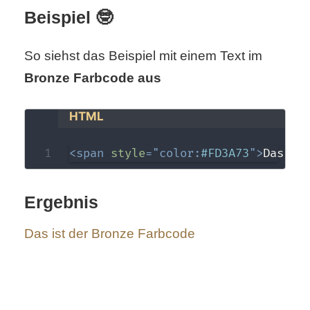
/
Beispiel 🤓
L
So siehst das Beispiel mit einem Text im
i
Bronze Farbcode aus
n
u
HTML
x
<
span
style
=
"
color
:
#FD3A73
"
>
Das is
H
Ergebnis
e
Das ist der Bronze Farbcode
x
F
a