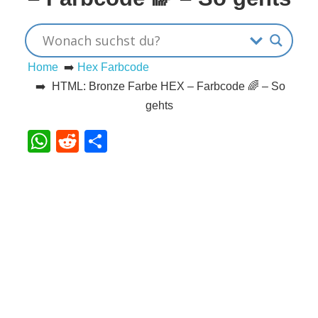
s
Home
➡️
Hex Farbcode
S
➡️ HTML: Bronze Farbe HEX – Farbcode 🌈 – So
h
gehts
o
WhatsApp
Reddit
Teilen
r
t
c
u
t
s