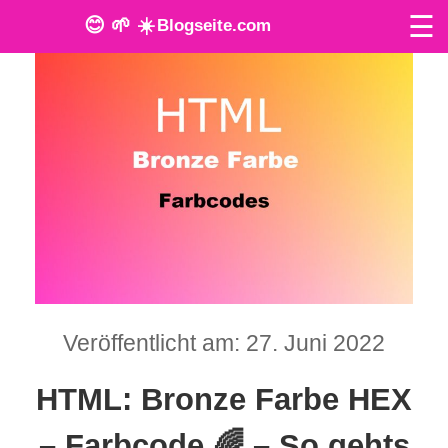
☰
😊 🌱 ☀️
Blogseite.com
O
n
l
i
n
e
T
Veröffentlicht am: 27. Juni 2022
o
HTML: Bronze Farbe HEX
o
l
– Farbcode 🌈 – So gehts