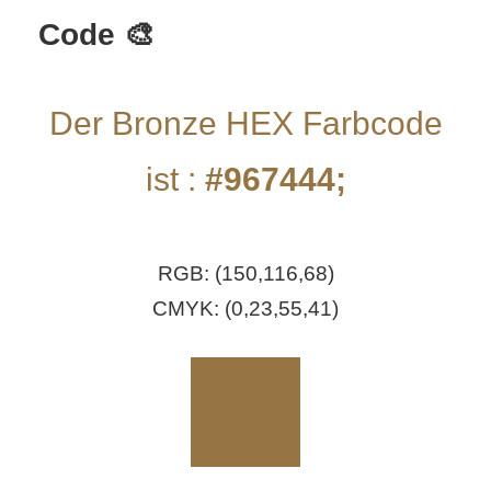
S
Code 🎨
S
Der Bronze HEX Farbcode
Wordpress
ist :
#967444;
U
RGB: (150,116,68)
b
CMYK: (0,23,55,41)
u
n
t
u