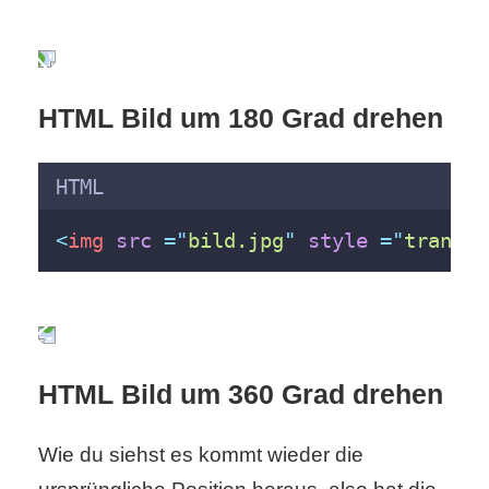
/
L
i
HTML Bild um 180 Grad drehen
n
u
HTML
x
<
img
src
 =
"
bild.jpg
"
style
 =
"
transfo
H
e
HTML Bild um 360 Grad drehen
x
F
Wie du siehst es kommt wieder die
a