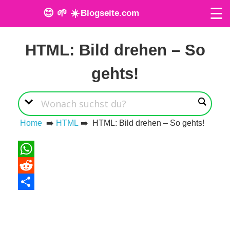
☰
😊 🌱 ☀️
Blogseite.com
Veröffentlicht am: 27. Mai 2024
O
HTML: Bild drehen – So
n
gehts!
l
i
n
Home
➡️
HTML
➡️ HTML: Bild drehen – So gehts!
e
T
WhatsApp
Reddit
o
Teilen
o
l