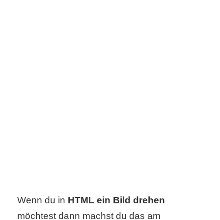
s
S
h
o
r
t
c
u
t
Wenn du in
HTML ein Bild drehen
s
möchtest dann machst du das am