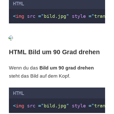
HTML
S
S
<
img
src
 =
"
bild.jpg
"
style
 =
"
transfo
Wordpress
HTML Bild um 90 Grad drehen
U
b
Wenn du das
Bild um 90 grad drehen
u
steht das Bild auf dem Kopf.
n
HTML
t
u
<
img
src
 =
"
bild.jpg
"
style
 =
"
transfo