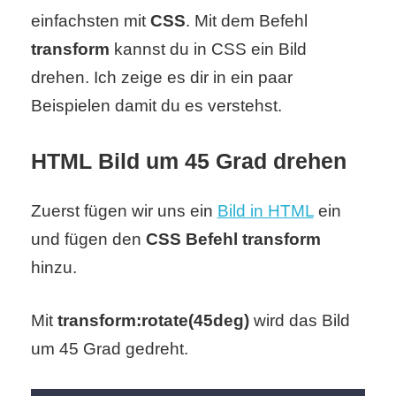
einfachsten mit
CSS
. Mit dem Befehl
transform
kannst du in CSS ein Bild
C
drehen. Ich zeige es dir in ein paar
o
Beispielen damit du es verstehst.
m
HTML Bild um 45 Grad drehen
p
u
Zuerst fügen wir uns ein
Bild in HTML
ein
t
und fügen den
CSS Befehl transform
e
hinzu.
r
Mit
transform:rotate(45deg)
wird das Bild
um 45 Grad gedreht.
C