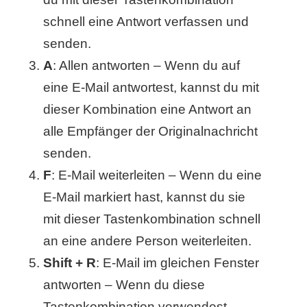
/
schnell eine Antwort verfassen und
L
senden.
i
A
: Allen antworten – Wenn du auf
n
eine E-Mail antwortest, kannst du mit
dieser Kombination eine Antwort an
u
alle Empfänger der Originalnachricht
x
senden.
F
: E-Mail weiterleiten – Wenn du eine
H
E-Mail markiert hast, kannst du sie
mit dieser Tastenkombination schnell
e
an eine andere Person weiterleiten.
x
Shift + R
: E-Mail im gleichen Fenster
F
antworten – Wenn du diese
a
Tastenkombination verwendest,