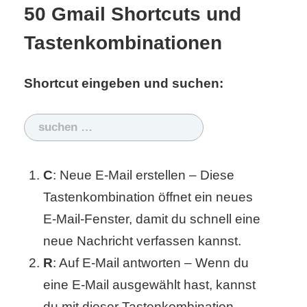
S
50 Gmail Shortcuts und
S
Tastenkombinationen
Shortcut eingeben und suchen:
Wordpress
Suchen
nach:
U
b
C
: Neue E-Mail erstellen – Diese
Tastenkombination öffnet ein neues
u
E-Mail-Fenster, damit du schnell eine
n
neue Nachricht verfassen kannst.
t
R
: Auf E-Mail antworten – Wenn du
u
eine E-Mail ausgewählt hast, kannst
du mit dieser Tastenkombination