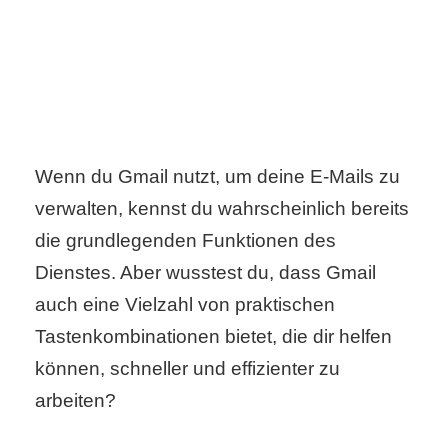
C
o
m
Wenn du Gmail nutzt, um deine E-Mails zu
p
verwalten, kennst du wahrscheinlich bereits
u
die grundlegenden Funktionen des
t
Dienstes. Aber wusstest du, dass Gmail
e
auch eine Vielzahl von praktischen
Tastenkombinationen bietet, die dir helfen
r
können, schneller und effizienter zu
arbeiten?
C