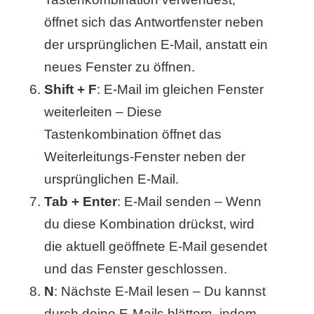
öffnet sich das Antwortfenster neben
r
der ursprünglichen E-Mail, anstatt ein
b
neues Fenster zu öffnen.
c
Shift + F
: E-Mail im gleichen Fenster
o
weiterleiten – Diese
Tastenkombination öffnet das
d
Weiterleitungs-Fenster neben der
e
ursprünglichen E-Mail.
Tab + Enter
: E-Mail senden – Wenn
du diese Kombination drückst, wird
die aktuell geöffnete E-Mail gesendet
und das Fenster geschlossen.
N
: Nächste E-Mail lesen – Du kannst
durch deine E-Mails blättern, indem