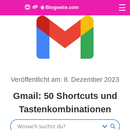
☰
😊 🌱 ☀️
Blogseite.com
O
n
l
i
n
Veröffentlicht am: 8. Dezember 2023
e
T
Gmail: 50 Shortcuts und
o
Tastenkombinationen
o
l