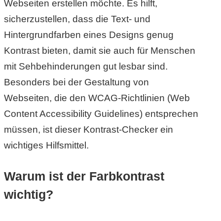
Webseiten erstellen möchte. Es hilft,
S
sicherzustellen, dass die Text- und
S
Hintergrundfarben eines Designs genug
Kontrast bieten, damit sie auch für Menschen
mit Sehbehinderungen gut lesbar sind.
Wordpress
Besonders bei der Gestaltung von
Webseiten, die den WCAG-Richtlinien (Web
U
Content Accessibility Guidelines) entsprechen
b
müssen, ist dieser Kontrast-Checker ein
u
wichtiges Hilfsmittel.
n
Warum ist der Farbkontrast
t
wichtig?
u