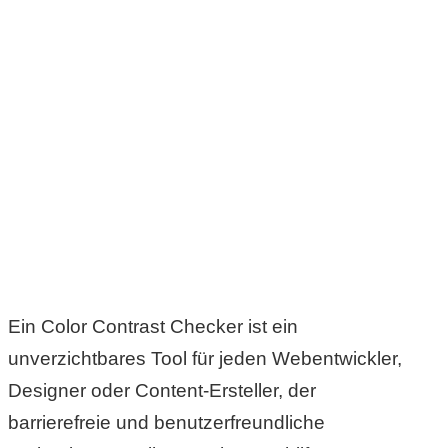
C
o
m
p
u
t
e
Ein Color Contrast Checker ist ein
r
unverzichtbares Tool für jeden Webentwickler,
Designer oder Content-Ersteller, der
C
barrierefreie und benutzerfreundliche