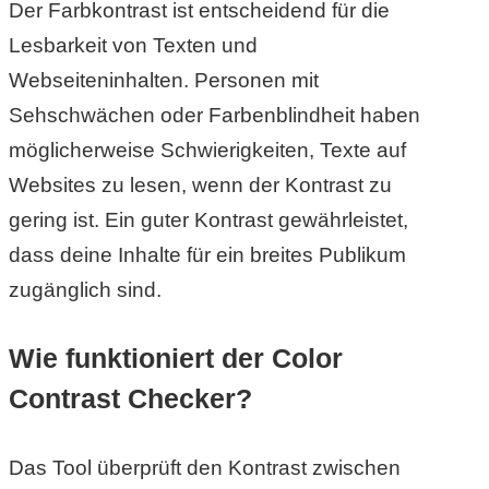
/
Der Farbkontrast ist entscheidend für die
Lesbarkeit von Texten und
L
Webseiteninhalten. Personen mit
i
Sehschwächen oder Farbenblindheit haben
n
möglicherweise Schwierigkeiten, Texte auf
u
Websites zu lesen, wenn der Kontrast zu
gering ist. Ein guter Kontrast gewährleistet,
x
dass deine Inhalte für ein breites Publikum
zugänglich sind.
H
Wie funktioniert der Color
e
Contrast Checker?
x
F
Das Tool überprüft den Kontrast zwischen
a