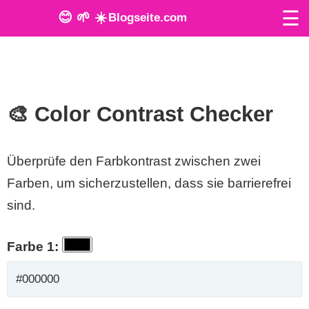
☰
😊 🌱 ☀️
Blogseite.com
O
n
l
🎨 Color Contrast Checker
i
Überprüfe den Farbkontrast zwischen zwei
n
Farben, um sicherzustellen, dass sie barrierefrei
e
sind.
T
o
Farbe 1:
o
l