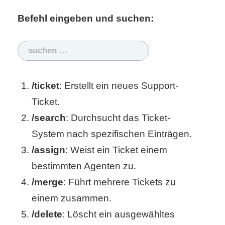
S
Befehl eingeben und suchen:
S
Suchen
nach:
Wordpress
/ticket
: Erstellt ein neues Support-
Ticket.
U
/search
: Durchsucht das Ticket-
b
System nach spezifischen Einträgen.
u
/assign
: Weist ein Ticket einem
bestimmten Agenten zu.
n
/merge
: Führt mehrere Tickets zu
t
einem zusammen.
u
/delete
: Löscht ein ausgewähltes