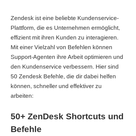
Zendesk ist eine beliebte Kundenservice-
C
Plattform, die es Unternehmen ermöglicht,
o
effizient mit ihren Kunden zu interagieren.
m
Mit einer Vielzahl von Befehlen können
p
Support-Agenten ihre Arbeit optimieren und
den Kundenservice verbessern. Hier sind
u
50 Zendesk Befehle, die dir dabei helfen
t
können, schneller und effektiver zu
e
arbeiten:
r
50+ ZenDesk Shortcuts und
Befehle
C