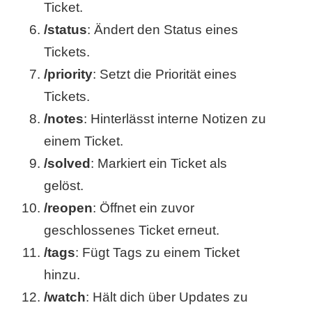
/
Ticket.
/status
: Ändert den Status eines
L
Tickets.
i
/priority
: Setzt die Priorität eines
n
Tickets.
u
/notes
: Hinterlässt interne Notizen zu
einem Ticket.
x
/solved
: Markiert ein Ticket als
gelöst.
H
/reopen
: Öffnet ein zuvor
e
geschlossenes Ticket erneut.
/tags
: Fügt Tags zu einem Ticket
x
hinzu.
F
/watch
: Hält dich über Updates zu
a