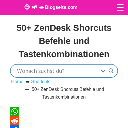
☰
😊 🌱 ☀️
Blogseite.com
Veröffentlicht am: 24. Februar 2024
O
50+ ZenDesk Shorcuts
n
Befehle und
l
Tastenkombinationen
i
n
e
Home
➡️
Shortcuts
➡️ 50+ ZenDesk Shorcuts Befehle und
T
Tastenkombinationen
o
o
WhatsApp
l