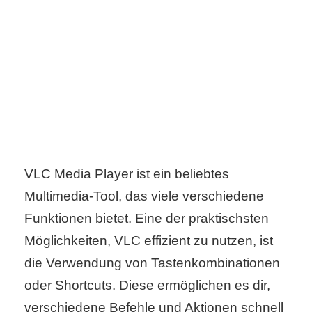
C
o
m
p
u
VLC Media Player ist ein beliebtes
t
Multimedia-Tool, das viele verschiedene
e
Funktionen bietet. Eine der praktischsten
r
Möglichkeiten, VLC effizient zu nutzen, ist
die Verwendung von Tastenkombinationen
oder Shortcuts. Diese ermöglichen es dir,
C
verschiedene Befehle und Aktionen schnell