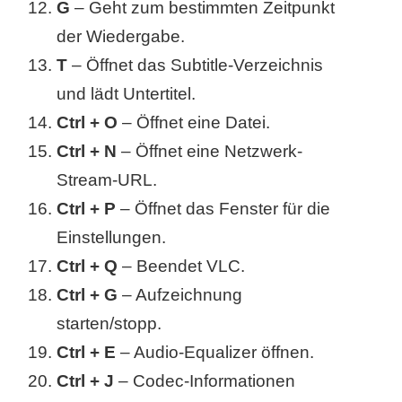
G
– Geht zum bestimmten Zeitpunkt
r
der Wiedergabe.
T
– Öffnet das Subtitle-Verzeichnis
b
und lädt Untertitel.
c
Ctrl + O
– Öffnet eine Datei.
o
Ctrl + N
– Öffnet eine Netzwerk-
d
Stream-URL.
Ctrl + P
– Öffnet das Fenster für die
e
Einstellungen.
Ctrl + Q
– Beendet VLC.
Ctrl + G
– Aufzeichnung
starten/stopp.
Ctrl + E
– Audio-Equalizer öffnen.
Ctrl + J
– Codec-Informationen