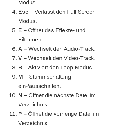
/
Modus.
Esc
– Verlässt den Full-Screen-
L
Modus.
i
E
– Öffnet das Effekte- und
n
Filtermenü.
u
A
– Wechselt den Audio-Track.
V
– Wechselt den Video-Track.
x
B
– Aktiviert den Loop-Modus.
M
– Stummschaltung
H
ein-/ausschalten.
e
N
– Öffnet die nächste Datei im
Verzeichnis.
x
P
– Öffnet die vorherige Datei im
F
Verzeichnis.
a