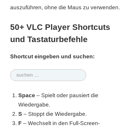
S
auszuführen, ohne die Maus zu verwenden.
S
50+ VLC Player Shortcuts
und Tastaturbefehle
Wordpress
Shortcut eingeben und suchen:
U
b
Suchen
nach:
u
Space
– Spielt oder pausiert die
n
Wiedergabe.
t
S
– Stoppt die Wiedergabe.
u
F
– Wechselt in den Full-Screen-