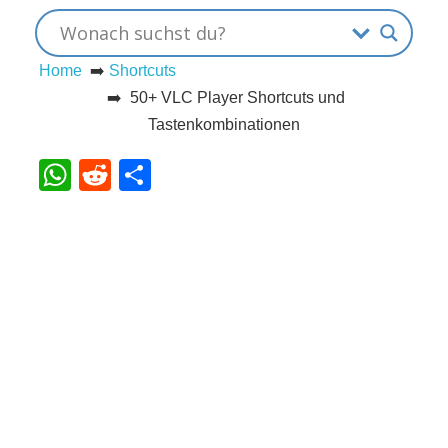
s
Home
➡️
Shortcuts
➡️ 50+ VLC Player Shortcuts und
S
Tastenkombinationen
h
WhatsApp
Reddit
Teilen
o
r
t
c
u
t
s