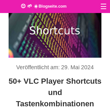
☰
😊 🌱 ☀️
Blogseite.com
O
n
l
i
n
Veröffentlicht am: 29. Mai 2024
e
T
50+ VLC Player Shortcuts
o
und
o
Tastenkombinationen
l