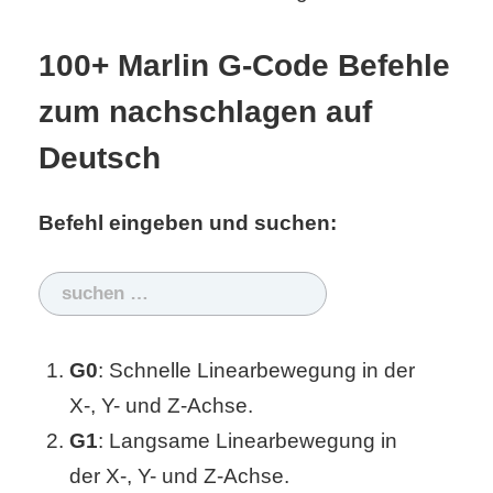
S
S
100+ Marlin G-Code Befehle
zum nachschlagen auf
Wordpress
Deutsch
Befehl eingeben und suchen:
U
b
Suchen
u
nach:
n
G0
: Schnelle Linearbewegung in der
X-, Y- und Z-Achse.
t
G1
: Langsame Linearbewegung in
u
der X-, Y- und Z-Achse.