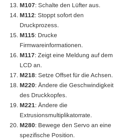
M107
: Schalte den Lüfter aus.
r
M112
: Stoppt sofort den
b
Druckprozess.
M115
: Drucke
c
Firmwareinformationen.
o
M117
: Zeigt eine Meldung auf dem
d
LCD an.
e
M218
: Setze Offset für die Achsen.
M220
: Ändere die Geschwindigkeit
des Druckkopfes.
M221
: Ändere die
Extrusionsmultiplikatorrate.
M280
: Bewege den Servo an eine
spezifische Position.