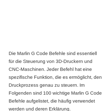
C
o
m
p
Die Marlin G Code Befehle sind essentiell
u
für die Steuerung von 3D-Druckern und
t
CNC-Maschinen. Jeder Befehl hat eine
e
spezifische Funktion, die es ermöglicht, den
r
Druckprozess genau zu steuern. Im
Folgenden sind 100 wichtige Marlin G Code
Befehle aufgelistet, die häufig verwendet
C
werden und deren Erklärung.