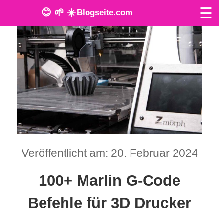
☰
😊 🌱 ☀️
Blogseite.com
O
n
l
i
n
e
Veröffentlicht am: 20. Februar 2024
T
o
100+ Marlin G-Code
o
Befehle für 3D Drucker
l