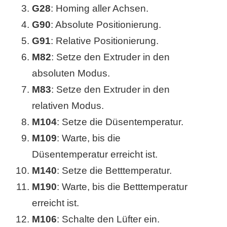
/
G28
: Homing aller Achsen.
L
G90
: Absolute Positionierung.
G91
: Relative Positionierung.
i
M82
: Setze den Extruder in den
n
absoluten Modus.
u
M83
: Setze den Extruder in den
x
relativen Modus.
M104
: Setze die Düsentemperatur.
M109
: Warte, bis die
H
Düsentemperatur erreicht ist.
e
M140
: Setze die Betttemperatur.
x
M190
: Warte, bis die Betttemperatur
erreicht ist.
F
M106
: Schalte den Lüfter ein.
a