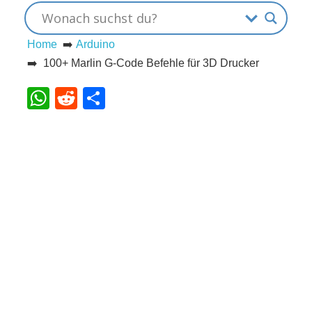
s
Home
➡️
Arduino
➡️ 100+ Marlin G-Code Befehle für 3D Drucker
S
WhatsApp
Reddit
Teilen
h
o
r
t
c
u
t
s