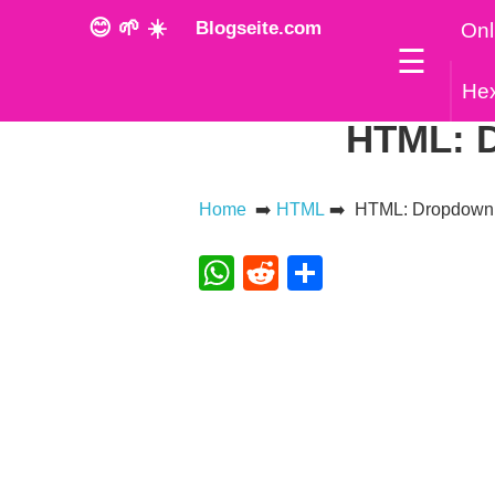
😊 🌱 ☀️
Blogseite.com
Onl
☰
He
HTML: D
Home
➡️
HTML
➡️ HTML: Dropdown Li
WhatsApp
Reddit
Teilen