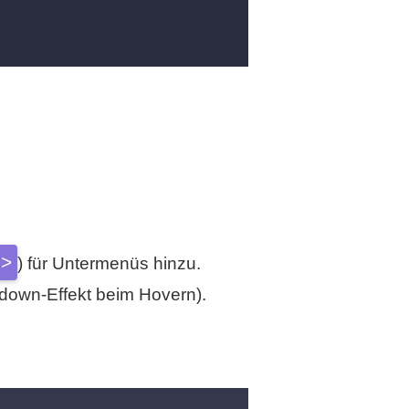
l>
) für Untermenüs hinzu.
pdown-Effekt beim Hovern).