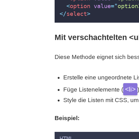
<
option
value
=
"
option
</
select
>
Mit verschachtelten <u
Diese Methode eignet sich bes
Erstelle eine ungeordnete Li
<li>
Füge Listenelemente (
Style die Listen mit CSS, u
Beispiel:
HTML