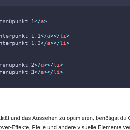
menüpunkt 1
</
a
>
nterpunkt 1.1
</
a
></
li
>
nterpunkt 1.2
</
a
></
li
>
menüpunkt 2
</
a
></
li
>
menüpunkt 3
</
a
></
li
>
ität und das Aussehen zu optimieren, benötigst du
over-Effekte, Pfeile und andere visuelle Elemente v