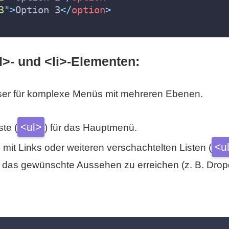
3
"
>
Option 3
</
option
>
l>- und <li>-Elementen:
ser für komplexe Menüs mit mehreren Ebenen.
<ul>
ste (
) für das Hauptmenü.
<u
) mit Links oder weiteren verschachtelten Listen (
m das gewünschte Aussehen zu erreichen (z. B. Dro