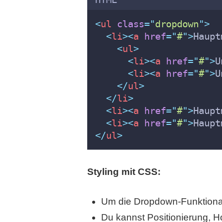
<
ul
class
=
"
dropdown
"
>
<
li
><
a
href
=
"
#
"
>
Haupt
<
ul
>
<
li
><
a
href
=
"
#
"
>
U
<
li
><
a
href
=
"
#
"
>
U
</
ul
>
</
li
>
<
li
><
a
href
=
"
#
"
>
Haupt
<
li
><
a
href
=
"
#
"
>
Haupt
</
ul
>
Styling mit CSS:
Um die Dropdown-Funktional
Du kannst Positionierung, H