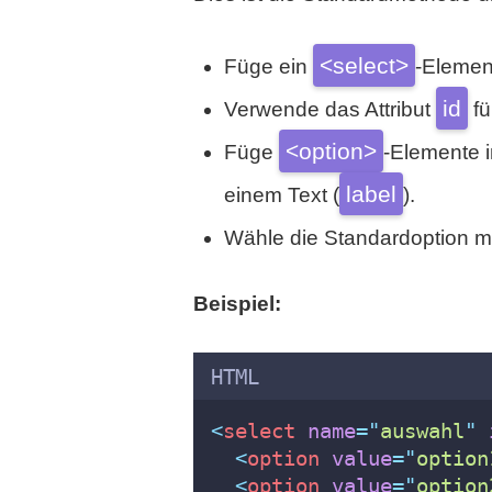
<select>
Füge ein
-Elemen
id
Verwende das Attribut
fü
<option>
Füge
-Elemente 
label
einem Text (
).
Wähle die Standardoption mi
Beispiel:
HTML
<
select
name
=
"
auswahl
"
<
option
value
=
"
option
<
option
value
=
"
option