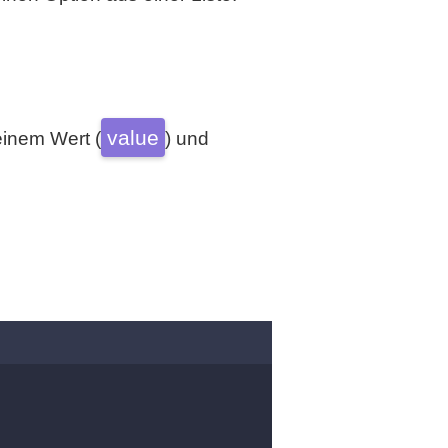
value
einem Wert (
) und