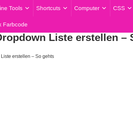
ine Tools
Shortcuts
Computer
CSS
Veröffentlicht am: 9. Juni 2024
x Farbcode
ropdown Liste erstellen – 
ste erstellen – So gehts