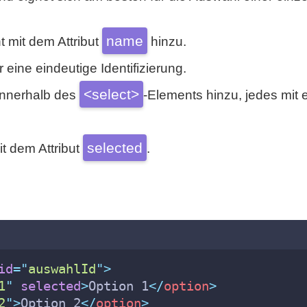
name
t mit dem Attribut
hinzu.
r eine eindeutige Identifizierung.
<select>
innerhalb des
-Elements hinzu, jedes mit 
selected
t dem Attribut
.
id
=
"
auswahlId
"
>
1
"
selected
>
Option 1
</
option
>
2
"
>
Option 2
</
option
>