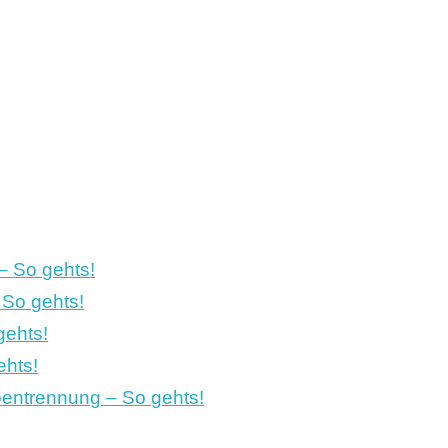
– So gehts!
 So gehts!
gehts!
ehts!
bentrennung – So gehts!