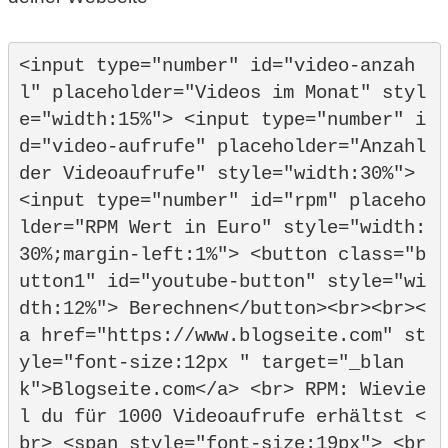
<input type="number" id="video-anzah
l" placeholder="Videos im Monat" styl
e="width:15%"> <input type="number" i
d="video-aufrufe" placeholder="Anzahl 
der Videoaufrufe" style="width:30%"> 
<input type="number" id="rpm" placeho
lder="RPM Wert in Euro" style="width:
30%;margin-left:1%"> <button class="b
utton1" id="youtube-button" style="wi
dth:12%"> Berechnen</button><br><br><
a href="https://www.blogseite.com" st
yle="font-size:12px " target="_blan
k">Blogseite.com</a> <br> RPM: Wievie
l du für 1000 Videoaufrufe erhältst <
br> <span style="font-size:19px"> <br