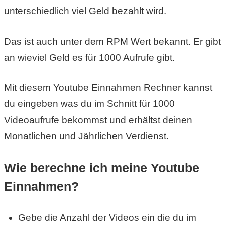
/
unterschiedlich viel Geld bezahlt wird.
L
Das ist auch unter dem RPM Wert bekannt. Er gibt
i
an wieviel Geld es für 1000 Aufrufe gibt.
n
u
Mit diesem Youtube Einnahmen Rechner kannst
x
du eingeben was du im Schnitt für 1000
Videoaufrufe bekommst und erhältst deinen
Monatlichen und Jährlichen Verdienst.
H
e
Wie berechne ich meine Youtube
x
Einnahmen?
F
Gebe die Anzahl der Videos ein die du im
a