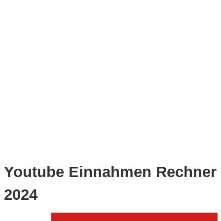
C
o
m
p
u
t
e
Youtube Einnahmen Rechner
r
2024
C