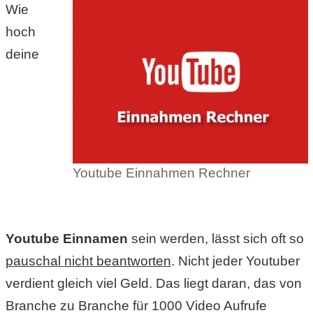
S
Wie
hoch
S
deine
Wordpress
U
Youtube Einnahmen Rechner
b
u
n
Youtube Einnamen
sein werden, lässt sich oft so
t
pauschal nicht beantworten
. Nicht jeder Youtuber
verdient gleich viel Geld. Das liegt daran, das von
u
Branche zu Branche für 1000 Video Aufrufe