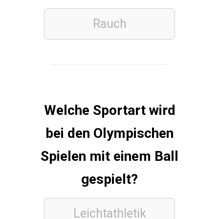
h
Rauch
ESSSEN
&
TRINKEN
TÜRKISCH
Q
u
Welche Sportart wird
i
bei den Olympischen
z
ü
Spielen mit einem Ball
b
gespielt?
e
r
R
Leichtathletik