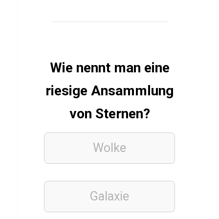
D
u
g
Wie nennt man eine
FUSSBALLVEREINE
Q
riesige Ansammlung
u
i
von Sternen?
z
ü
Wolke
b
e
r
Galaxie
K
a