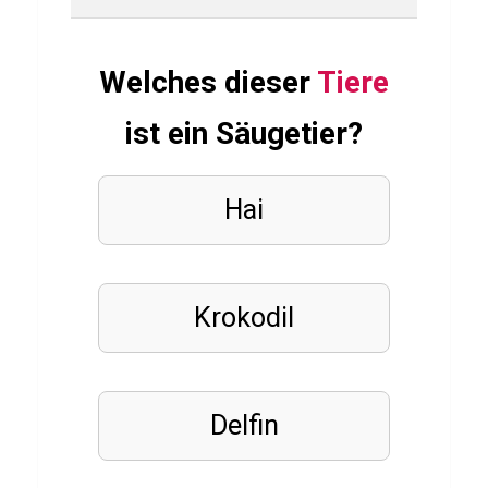
a
p
Welches dieser
Tiere
a
n
ist ein Säugetier?
Q
u
Hai
i
z
Krokodil
WISSENS
QUIZ
Q
u
Delfin
i
z