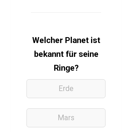
z
ü
b
e
Welcher Planet ist
r
C
bekannt für seine
a
Ringe?
n
n
o
Erde
l
i
Mars
SPORT