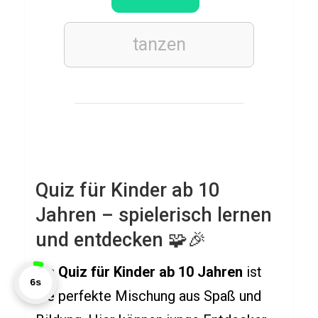
T
e
tanzen
s
t
ü
b
e
r
A
Quiz für Kinder ab 10
u
Jahren – spielerisch lernen
s
und entdecken 🧩🎉
d
a
Ein
Quiz für Kinder ab 10 Jahren
ist
7s
u
die perfekte Mischung aus Spaß und
e