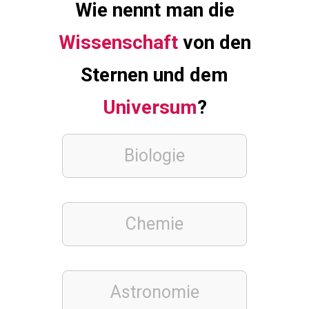
Wie nennt man die
N
a
Wissenschaft
von den
p
Sternen und dem
o
l
Universum
?
e
o
Biologie
n
B
o
Chemie
n
a
p
a
Astronomie
r