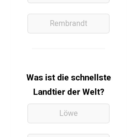
u
p
Rembrandt
h
o
r
i
a
Was ist die schnellste
SPRACHEN
Landtier der Welt?
Q
u
Löwe
i
z
ü