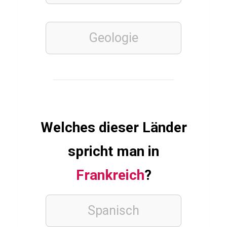
t
e
Geologie
FINANZEN
GELD
UND
ALLTAG
Q
Welches dieser Länder
u
i
spricht man in
z
Frankreich
?
ü
b
e
Spanisch
r