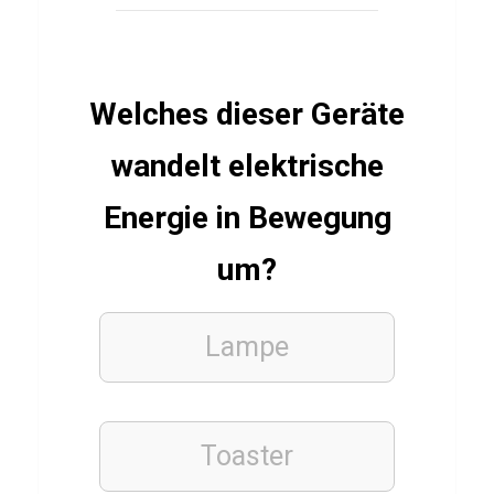
Q
u
i
Welches dieser Geräte
z
wandelt elektrische
STÄDTE
Energie in Bewegung
Q
u
um?
i
z
Lampe
ü
b
e
Toaster
r
T