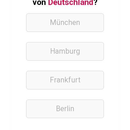
von
Deutschland
?
e
n
München
ESSSEN
&
TRINKEN
Hamburg
S
u
p
Frankfurt
e
r
f
o
Berlin
o
d