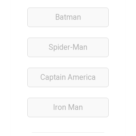
M
e
Batman
t
h
a
Spider-Man
n
o
l
Captain America
WISSENS
QUIZ
Q
Iron Man
u
i
z