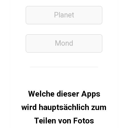
s
h
Planet
i
m
a
Mond
A
n
t
l
e
r
Welche dieser Apps
s
wird hauptsächlich zum
Teilen von Fotos
PFLANZEN