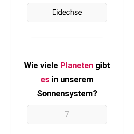
ü
Eidechse
b
e
r
I
K
E
Wie viele
Planeten
gibt
A
es
in unserem
Sonnensystem?
FILME
&
SERIEN
Q
7
u
i