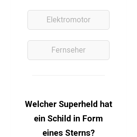
u
n
Elektromotor
i
s
Fernseher
STOFFE
Q
u
i
z
Welcher Superheld hat
ü
b
ein Schild in Form
e
eines Sterns?
r