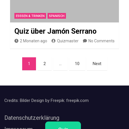
SERIEN
Q
u
ESSSEN & TRINKEN
SPANISCH
i
Quiz über Jamón Serrano
z
2 Monaten ago
Quizmaster
No Comments
ü
b
e
Seitennummerierung
1
2
…
10
Next
r
der
F
Beiträge
a
n
Credits: Bilder Design by Freepik: freepik.com
t
a
Datenschutzerklärung
s