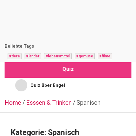
i
z
F
r
Beliebte Tags
a
#tiere
#länder
#lebensmittel
#gemüse
#filme
g
Quiz
e
n
Quiz über Engel
Quiz für Jugendliche
Home
Esssen & Trinken
ESSSEN
Spanisch
&
TRINKEN
Quiz für Hochbegabte
TÜRKISCH
Q
Quiz für Vorschulkinder
Kategorie:
Spanisch