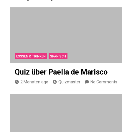
u
i
Quiz für Intelligente
z
ü
b
e
r
ESSSEN & TRINKEN
SPANISCH
M
e
Quiz über Paella de Marisco
r
2 Monaten ago
Quizmaster
No Comments
c
i
m
e
k